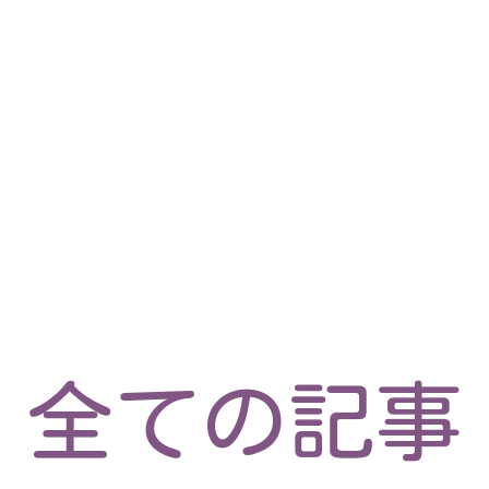
マイクロサービス
機械学習・生成AI
アジャイル開発
フロントエンド
モデリング
統計解析
開発環境
ロボット
イベント
コンテナ
ブログ
テスト
CI/CD
OSS
学び
IoT
全ての記事