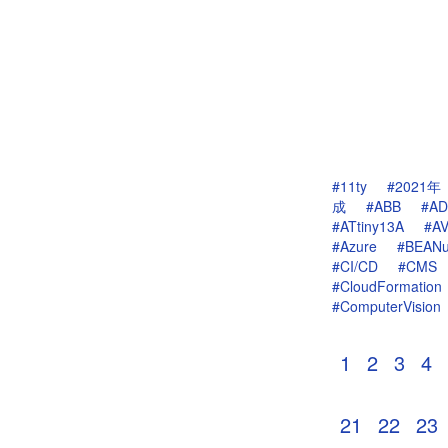
#11ty
#2021年
成
#ABB
#AD
#ATtiny13A
#A
#Azure
#BEAN
#CI/CD
#CMS
#CloudFormation
#ComputerVision
1
2
3
4
21
22
23