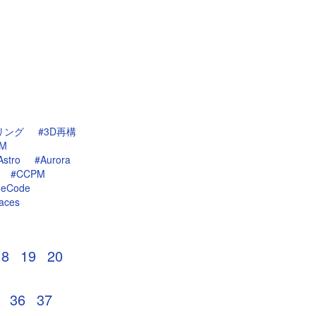
リング
#3D再構
PM
Astro
#Aurora
#CCPM
deCode
aces
18
19
20
36
37