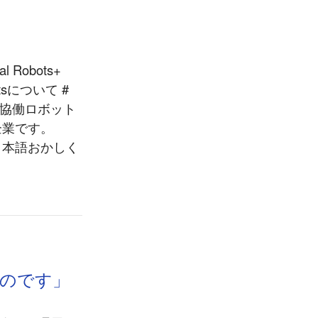
 Robots+
tsについて #
く、協働ロボット
企業です。
日本語おかしく
のです」