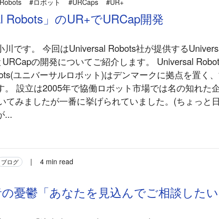
 Robots
#ロボット
#URCaps
#UR+
sal Robots」のUR+でURCap開発
す。 今回はUniversal Robots社が提供するUniversal
とURCapの開発についてご紹介します。 Universal Robo
l Robots(ユニバーサルロボット)はデンマークに拠点を置
す。 設立は2005年で協働ロボット市場では名の知れた
に聞いてみましたが一番に挙げられていました。(ちょっと
..
|
4 min read
ブログ
者の憂鬱「あなたを見込んでご相談したい