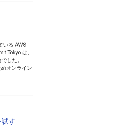
ている AWS
t Tokyo は、
輪でした。
のためオンライン
e を試す