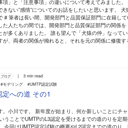
事項」と「注意事項」の違いについて考えてみました。
できない”感情”についてのお話をしたいと思います。 犬
で # 筆者は長い間、開発部門と品質保証部門に在籍して
した人たちの間では、開発部門と品質保証部門の関係を
とが多くありました。 誰も望んで「犬猿の仲」なって
すが、両者の関係が拗れると、それを元の関係に修復す
|
3 min read
ブログ
#モデリング
#UMTP認定試験
3認定への道 その1
す。小川です。 新年度が始まり、何か新しいことにチ
ということでUMTPのL3認定を受けるまでの道のりを定
 今回はUMTP認定試験の概要やL2認定までの道のり、