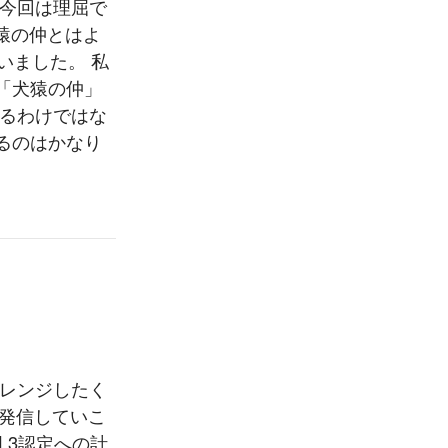
 今回は理屈で
猿の仲とはよ
いました。 私
「犬猿の仲」
いるわけではな
るのはかなり
ャレンジしたく
期発信していこ
L3認定への計