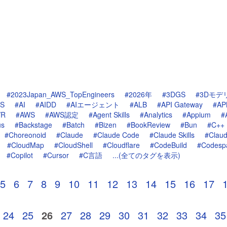
#2023Japan_AWS_TopEngineers
#2026年
#3DGS
#3Dモデ
S
#AI
#AIDD
#AIエージェント
#ALB
#API Gateway
#A
VR
#AWS
#AWS認定
#Agent Skills
#Analytics
#Appium
#
us
#Backstage
#Batch
#Bizen
#BookReview
#Bun
#C++
#Choreonoid
#Claude
#Claude Code
#Claude Skills
#Clau
#CloudMap
#CloudShell
#Cloudflare
#CodeBuild
#Codesp
#Copilot
#Cursor
#C言語
...(全てのタグを表示)
5
6
7
8
9
10
11
12
13
14
15
16
17
24
25
26
27
28
29
30
31
32
33
34
35