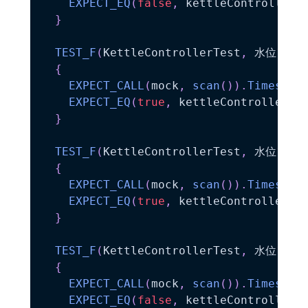
EXPECT_EQ
(
false
,
 kettleController
.
}
TEST_F
(
KettleControllerTest
,
 水位
10
：T
{
EXPECT_CALL
(
mock
,
scan
(
)
)
.
Times
(
At
EXPECT_EQ
(
true
,
 kettleController
.
c
}
TEST_F
(
KettleControllerTest
,
 水位
100
：
{
EXPECT_CALL
(
mock
,
scan
(
)
)
.
Times
(
At
EXPECT_EQ
(
true
,
 kettleController
.
c
}
TEST_F
(
KettleControllerTest
,
 水位
101
：
{
EXPECT_CALL
(
mock
,
scan
(
)
)
.
Times
(
At
EXPECT_EQ
(
false
,
 kettleController
.