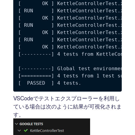
[       OK ] KettleControllerTest.水位9：
[ RUN      ] KettleControllerTest.水位10
[       OK ] KettleControllerTest.水位10
[ RUN      ] KettleControllerTest.水位10
[       OK ] KettleControllerTest.水位10
[ RUN      ] KettleControllerTest.水位10
[       OK ] KettleControllerTest.水位10
[----------] 4 tests from KettleControl
[----------] Global test environment te
[==========] 4 tests from 1 test suite 
VSCodeでテストエクスプローラーを利用し
ている場合は次のように結果が可視化されま
す。