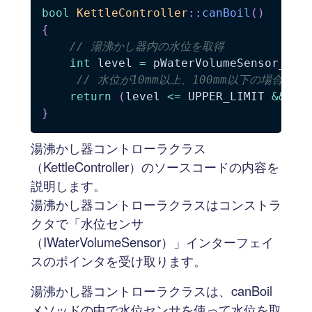
bool
KettleController
::
canBoil
(
)
{
// 湯沸かし器内の水位を取得
int
 level 
=
 pWaterVolumeSensor_
->
s
// 水位が10mm以上、100mm以下の場合はTR
return
(
level 
<=
 UPPER_LIMIT 
&&
 le
}
湯沸かし器コントローラクラス
（KettleController）のソースコードの内容を
説明します。
湯沸かし器コントローラクラスはコンストラ
クタで「水位センサ
（IWaterVolumeSensor）」インターフェイ
スのポインタを受け取ります。
湯沸かし器コントローラクラスは、canBoil
メソッドの中で水位センサを使って水位を取