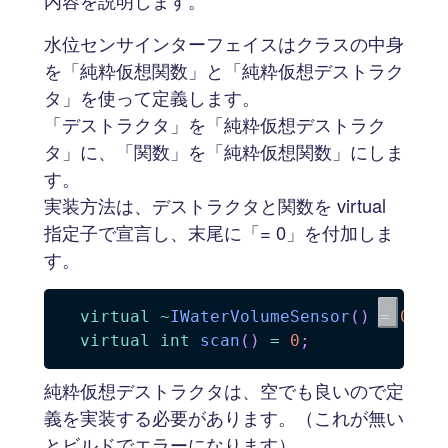
内容を説明します。
水位センサインターフェイスはクラスの中身
を「純粋仮想関数」と「純粋仮想デストラク
タ」を使って定義します。
「デストラクタ」を「純粋仮想デストラク
タ」に、「関数」を「純粋仮想関数」にしま
す。
実装方法は、デストラクタと関数を virtual
指定子で宣言し、末尾に「= 0」を付加しま
す。
virtual
~
IWaterVolumeSensor
(
)
=
0
;
/
virtual
int
scan
(
)
=
0
;
/
純粋仮想デストラクタは、空でも良いので定
義を実装する必要があります。（これが無い
とビルドでエラーになります）