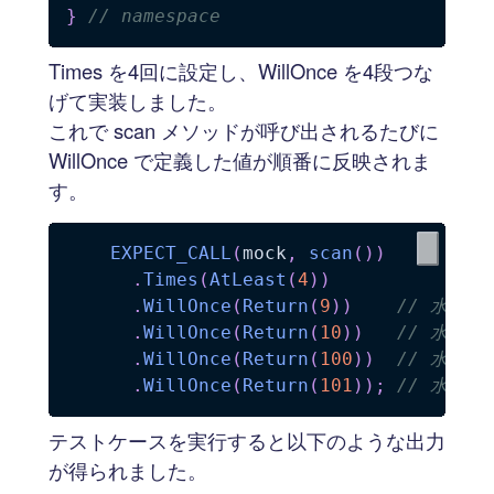
}
// namespace
Times を4回に設定し、WillOnce を4段つな
げて実装しました。
これで scan メソッドが呼び出されるたびに
WillOnce で定義した値が順番に反映されま
す。
EXPECT_CALL
(
mock
,
scan
(
)
)
.
Times
(
AtLeast
(
4
)
)
.
WillOnce
(
Return
(
9
)
)
// 水位 9
.
WillOnce
(
Return
(
10
)
)
// 水位 1
.
WillOnce
(
Return
(
100
)
)
// 水位 1
.
WillOnce
(
Return
(
101
)
)
;
// 水位 1
テストケースを実行すると以下のような出力
が得られました。