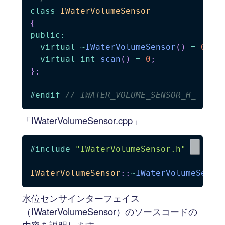
class
IWaterVolumeSensor
{
public
:
virtual
~
IWaterVolumeSensor
(
)
=
0
;
/
virtual
int
scan
(
)
=
0
;
/
}
;
#
endif
// IWATER_VOLUME_SENSOR_H_
「IWaterVolumeSensor.cpp」
#
include
"IWaterVolumeSensor.h"
IWaterVolumeSensor
::
~
IWaterVolumeSenso
水位センサインターフェイス
（IWaterVolumeSensor）のソースコードの