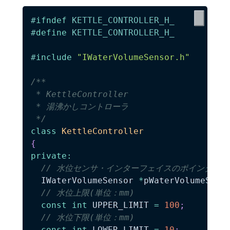
#
ifndef
KETTLE_CONTROLLER_H_
#
define
KETTLE_CONTROLLER_H_
#
include
"IWaterVolumeSensor.h"
/**

 * KettleController

 * 湯沸かしコントローラ

 */
class
KettleController
{
private
:
// 水位センサ・インターフェイスのポインタ
  IWaterVolumeSensor 
*
pWaterVolumeSens
// 水位上限(単位：mm)
const
int
 UPPER_LIMIT 
=
100
;
// 水位下限(単位：mm)
const
int
 LOWER_LIMIT 
=
10
;