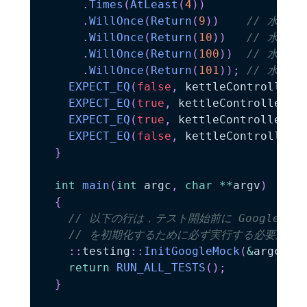
.
Times
(
AtLeast
(
4
)
)
.
WillOnce
(
Return
(
9
)
)
// 水位 9
.
WillOnce
(
Return
(
10
)
)
// 水位 1
.
WillOnce
(
Return
(
100
)
)
// 水位 1
.
WillOnce
(
Return
(
101
)
)
;
// 水位 1
EXPECT_EQ
(
false
,
 kettleController
.
EXPECT_EQ
(
true
,
 kettleController
.
c
EXPECT_EQ
(
true
,
 kettleController
.
c
EXPECT_EQ
(
false
,
 kettleController
.
}
int
main
(
int
 argc
,
char
*
*
argv
)
{
// 以下の行は，テスト開始前に Google Mock
// を初期化するために必ず実行する必要があ
::
testing
::
InitGoogleMock
(
&
argc
,
 a
return
RUN_ALL_TESTS
(
)
;
}