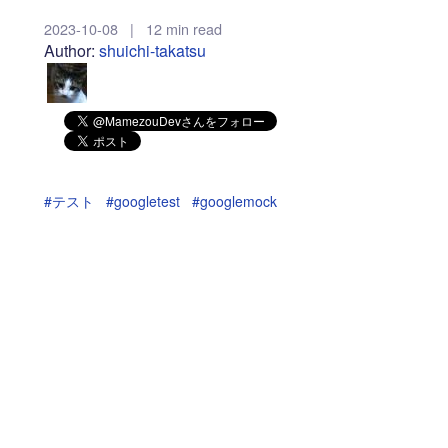
2023-10-08
|
12 min read
Author:
shuichi-takatsu
#テスト
#googletest
#googlemock