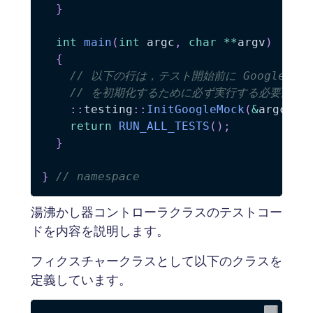
}
int
main
(
int
 argc
,
char
*
*
argv
)
{
// 以下の行は，テスト開始前に Google Mock
// を初期化するために必ず実行する必要があ
::
testing
::
InitGoogleMock
(
&
argc
,
 a
return
RUN_ALL_TESTS
(
)
;
}
}
// namespace
湯沸かし器コントローラクラスのテストコー
ドを内容を説明します。
フィクスチャークラスとして以下のクラスを
定義しています。