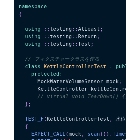
namespace
{
using
::
testing
::
AtLeast
;
using
::
testing
::
Return
;
using
::
testing
::
Test
;
// フィクスチャークラスを作る
class
KettleControllerTest
:
public
protected
:
      MockWaterVolumeSensor mock
;
      KettleController kettleControlle
// virtual void TearDown() {}
}
;
TEST_F
(
KettleControllerTest
,
 水位
9
：FA
{
EXPECT_CALL
(
mock
,
scan
(
)
)
.
Times
(
At