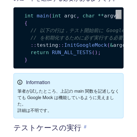
int
main
(
int
 argc
,
char
*
*
argv
)
{
// 以下の行は，テスト開始前に Google Mock
// を初期化するために必ず実行する必要があ
::
testing
::
InitGoogleMock
(
&
argc
,
 a
return
RUN_ALL_TESTS
(
)
;
}
Information
筆者が試したところ、上記の main 関数を記述しなく
ても Google Mock は機能しているように見えまし
た。
詳細は不明です。
テストケースの実行
#