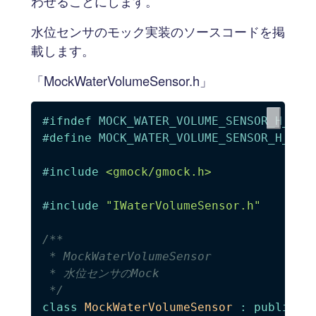
わせることにします。
水位センサのモック実装のソースコードを掲
載します。
「MockWaterVolumeSensor.h」
#
ifndef
MOCK_WATER_VOLUME_SENSOR_H_
#
define
MOCK_WATER_VOLUME_SENSOR_H_
#
include
<gmock/gmock.h>
#
include
"IWaterVolumeSensor.h"
/**

 * MockWaterVolumeSensor

 * 水位センサのMock

 */
class
MockWaterVolumeSensor
:
public
I