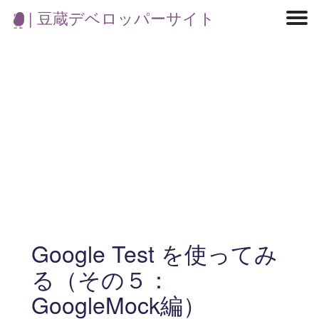
| 豆蔵デベロッパーサイト
マイクロサービス
機械学習・生成AI
アジャイル開発
フロントエンド
モデリング
統計解析
開発環境
ロボット
コンテナ
イベント
ブログ
テスト
CI/CD
OSS
学び
IoT
Google Test を使ってみ
る（その５：
GoogleMock編）