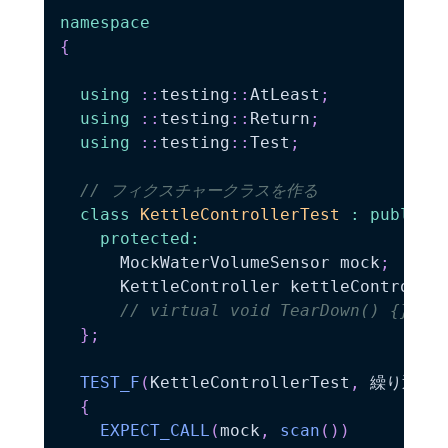
namespace
{
using
::
testing
::
AtLeast
;
using
::
testing
::
Return
;
using
::
testing
::
Test
;
// フィクスチャークラスを作る
class
KettleControllerTest
:
public
protected
:
      MockWaterVolumeSensor mock
;
      KettleController kettleControlle
// virtual void TearDown() {}
}
;
TEST_F
(
KettleControllerTest
,
 繰り返し
{
EXPECT_CALL
(
mock
,
scan
(
)
)