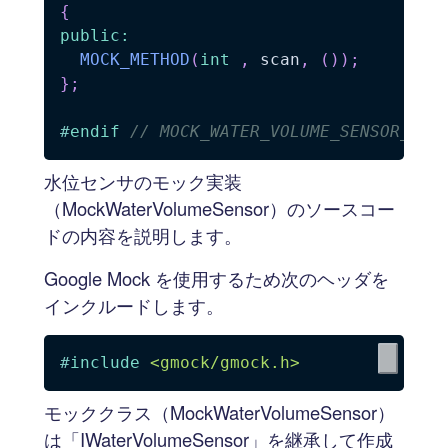
{
public
:
MOCK_METHOD
(
int
,
 scan
,
(
)
)
;
}
;
#
endif
// MOCK_WATER_VOLUME_SENSOR_H_
水位センサのモック実装
（MockWaterVolumeSensor）のソースコー
ドの内容を説明します。
Google Mock を使用するため次のヘッダを
インクルードします。
#
include
<gmock/gmock.h>
モッククラス（MockWaterVolumeSensor）
は「IWaterVolumeSensor」を継承して作成