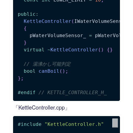
public
:
KettleController
(
IWaterVolumeSensor
*
{
    pWaterVolumeSensor_ 
=
 pWaterVolume
}
virtual
~
KettleController
(
)
{
}
// 湯沸かし可能判定
bool
canBoil
(
)
;
}
;
#
endif
// KETTLE_CONTROLLER_H_
「KettleController.cpp」
#
include
"KettleController.h"