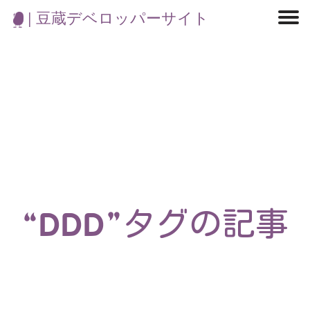
| 豆蔵デベロッパーサイト
マイクロサービス
機械学習・生成AI
アジャイル開発
フロントエンド
モデリング
統計解析
開発環境
ロボット
コンテナ
イベント
ブログ
テスト
CI/CD
OSS
学び
IoT
“DDD”タグの記事