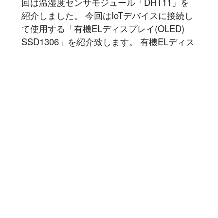
回は温湿度センサモジュール「DHT11」を
紹介しました。 今回はIoTデバイスに接続し
て使用する「有機ELディスプレイ(OLED)
SSD1306」を紹介致します。 有機ELディス
プレイ(OLED) SSD1306 # 前回は DHT11 で
取得した温度・湿度の情報をシリアル通信で
PCに転送して、COMポートの情報をシリア
ルモニタで確認していました...
記事を読む
1
2
3
豆蔵では共に高め合う仲間を募集しています！