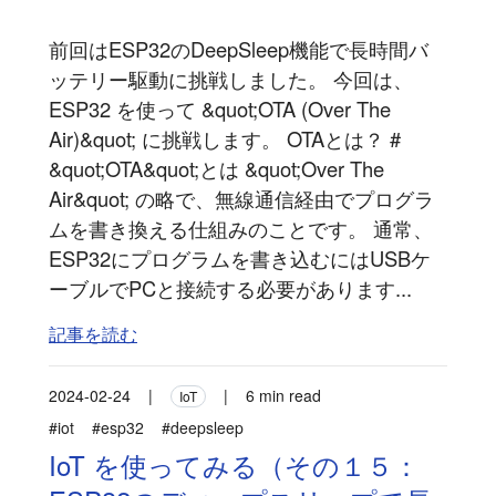
前回はESP32のDeepSleep機能で長時間バ
ッテリー駆動に挑戦しました。 今回は、
ESP32 を使って &quot;OTA (Over The
Air)&quot; に挑戦します。 OTAとは？ #
&quot;OTA&quot;とは &quot;Over The
Air&quot; の略で、無線通信経由でプログラ
ムを書き換える仕組みのことです。 通常、
ESP32にプログラムを書き込むにはUSBケ
ーブルでPCと接続する必要があります...
記事を読む
2024-02-24
|
|
6 min read
IoT
#iot
#esp32
#deepsleep
IoT を使ってみる（その１５：