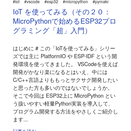
#iot
#vscode
#esp32
#micropython
#pymakr
IoT を使ってみる（その２０：
MicroPythonで始めるESP32プロ
グラミング「超」入門）
はじめに # この「IoTを使ってみる」シリー
ズでは主に PlatformIO や ESP-IDF という開
発環境を使ってきました。 VSCodeを使えば
開発がかなり楽になるとはいえ、中には
C/C++言語よりももっとサクサク開発したい
と思った方も多いのではないでしょうか。
そこで今回は ESP32上に MicroPython とい
う扱いやすい軽量Python実装を導入して、
プログラム開発する方法をやさしくご紹介し
ます...