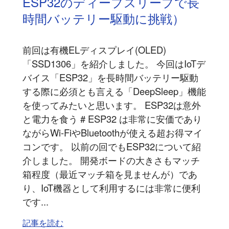
ESP32のディープスリープで長
時間バッテリー駆動に挑戦）
前回は有機ELディスプレイ(OLED)
「SSD1306」を紹介しました。 今回はIoTデ
バイス「ESP32」を長時間バッテリー駆動
する際に必須とも言える「DeepSleep」機能
を使ってみたいと思います。 ESP32は意外
と電力を食う # ESP32 は非常に安価であり
ながらWi-FiやBluetoothが使える超お得マイ
コンです。 以前の回でもESP32について紹
介しました。 開発ボードの大きさもマッチ
箱程度（最近マッチ箱を見ませんが）であ
り、IoT機器として利用するには非常に便利
です...
記事を読む