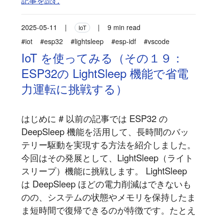
記事を読む
2025-05-11
|
|
9 min read
IoT
#iot
#esp32
#lightsleep
#esp-idf
#vscode
IoT を使ってみる（その１９：
ESP32の LightSleep 機能で省電
力運転に挑戦する）
はじめに # 以前の記事では ESP32 の
DeepSleep 機能を活用して、長時間のバッ
テリー駆動を実現する方法を紹介しました。
今回はその発展として、LightSleep（ライト
スリープ）機能に挑戦します。 LightSleep
は DeepSleep ほどの電力削減はできないも
のの、システムの状態やメモリを保持したま
ま短時間で復帰できるのが特徴です。たとえ