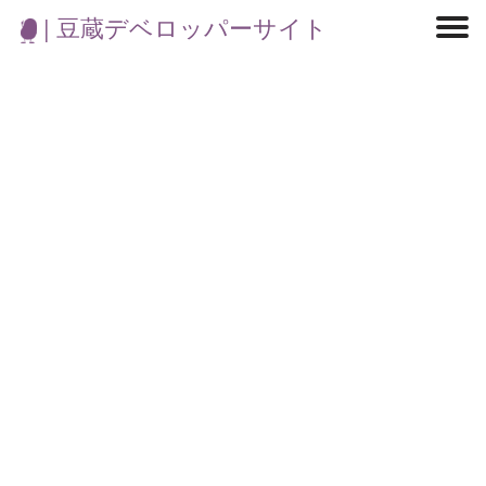
| 豆蔵デベロッパーサイト
マイクロサービス
機械学習・生成AI
アジャイル開発
フロントエンド
モデリング
統計解析
開発環境
ロボット
イベント
コンテナ
ブログ
テスト
CI/CD
OSS
学び
IoT