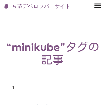
| 豆蔵デベロッパーサイト
マイクロサービス
機械学習・生成AI
アジャイル開発
フロントエンド
モデリング
統計解析
開発環境
ロボット
イベント
コンテナ
ブログ
テスト
CI/CD
OSS
学び
IoT
“minikube”タグの
記事
1