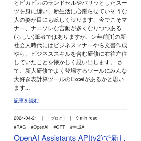
とピカピカのランドセルやパリッとしたスー
ツを身に纏い、新生活に心躍らせていそうな
人の姿が目にも眩しく映ります。今でこそマ
ナー、ナニソレな言動が多くなりつつある
(らしい)筆者ではありますが、ン年前[1]の新
社会人時代にはビジネスマナーやら文書作成
やら、ビジネススキルを含む研修に右往左往
していたことを懐かしく思い出します。 さ
て、新人研修でよく登場するツールにみんな
大好き表計算ツールのExcelがあるかと思い
ます...
記事を読む
2024-04-21
|
|
9 min read
ブログ
#RAG
#OpenAI
#GPT
#生成AI
OpenAI Assistants API(v2)で新し