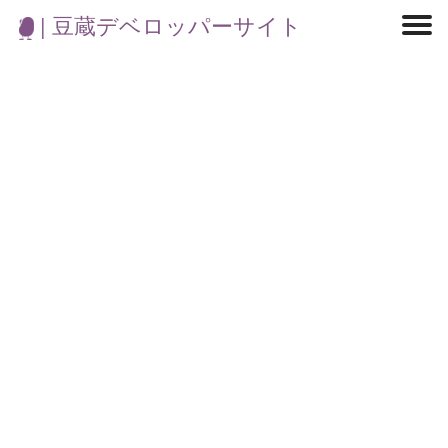
| 豆蔵デベロッパーサイト
マイクロサービス
機械学習・生成AI
アジャイル開発
フロントエンド
モデリング
統計解析
開発環境
ロボット
イベント
コンテナ
ブログ
テスト
CI/CD
OSS
学び
IoT