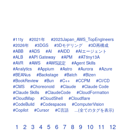
#11ty
#2021年
#2023Japan_AWS_TopEngineers
#2026年
#3DGS
#3Dモデリング
#3D再構成
#ABB
#ADS
#AI
#AIDD
#AIエージェント
#ALB
#API Gateway
#APM
#ATtiny13A
#AVR
#AWS
#AWS認定
#Agent Skills
#Analytics
#Appium
#Astro
#Aurora
#Azure
#BEANus
#Backstage
#Batch
#Bizen
#BookReview
#Bun
#C++
#CCPM
#CI/CD
#CMS
#Choreonoid
#Claude
#Claude Code
#Claude Skills
#ClaudeCode
#CloudFormation
#CloudMap
#CloudShell
#Cloudflare
#CodeBuild
#Codespaces
#ComputerVision
#Copilot
#Cursor
#C言語
...(全てのタグを表示)
1
2
3
4
5
6
7
8
9
10
11
12