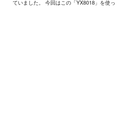
ていました。 今回はこの「YX8018」を使っ
たソーラーガーデンライトを調べてみました
ので記事にしたいと思います...
記事を読む
2024-03-29
|
|
68 min read
ブログ
#rust
#beginner
Get back to where the joy of
programming
はじめに # かつて職場の同僚が、ITの現場に
いる理由について、このように語っていまし
た。 小学生の頃、プログラミングで簡単な
ゲームを作成しました。今思い返すと、まっ
たくゴミみたいなプログラムだったのです