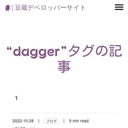
| 豆蔵デベロッパーサイト
マイクロサービス
機械学習・生成AI
アジャイル開発
フロントエンド
モデリング
統計解析
開発環境
ロボット
コンテナ
イベント
ブログ
テスト
CI/CD
OSS
学び
IoT
“dagger”タグの記
事
1
2022-10-28
|
|
9 min read
ブログ