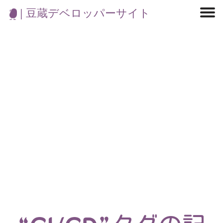
| 豆蔵デベロッパーサイト
マイクロサービス
機械学習・生成AI
アジャイル開発
フロントエンド
モデリング
統計解析
開発環境
ロボット
コンテナ
イベント
ブログ
テスト
CI/CD
OSS
学び
IoT