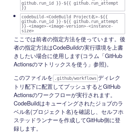
github.run_id }}-${{ github.run_attempt
}}
codebuild-<CodeBuild Project名>-${{
github.run_id }}-${{ github.run_attempt
}}-<image>-<image-version>-<instance-
size>
ここでは前者の指定方法を使っています。後
者の指定方法はCodeBuildの実行環境を上書
きしたい場合に使用します(コラム「GitHub
Actionsのマトリックスを使う」参照)。
このファイルを
ディレク
.github/workflows
トリ配下に配置してプッシュするとGitHub
Actionsのワークフローが実行されます。
CodeBuildはキューイングされたジョブのラ
ベル名(プロジェクト名)を確認し、セルフホ
ステッドランナーを作成してGitHub側に登
録します。