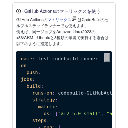
GitHub Actionsのマトリックスを使う
GitHub Actionsの
マトリックス
はCodeBuildのセ
ルフホステッドランナーでも使えます。
例えば、同一ジョブをAmazon Linux2023の
x86/ARM、Ubuntuと3種類の環境で実行する場合は
以下のように指定します。
name
:
 test
-
codebuild
-
on
:
push
:
jobs
:
build
:
runs-on
:
 codebuild
-
GitHubActionsE
strategy
:
matrix
:
os
:
[
"al2-5.0-small"
,
"arm-3.
steps
:
-
run
:
|