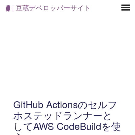
| 豆蔵デベロッパーサイト
マイクロサービス
機械学習・生成AI
アジャイル開発
フロントエンド
モデリング
統計解析
開発環境
ロボット
イベント
コンテナ
ブログ
テスト
CI/CD
OSS
学び
IoT
GitHub Actionsのセルフ
ホステッドランナーと
してAWS CodeBuildを使