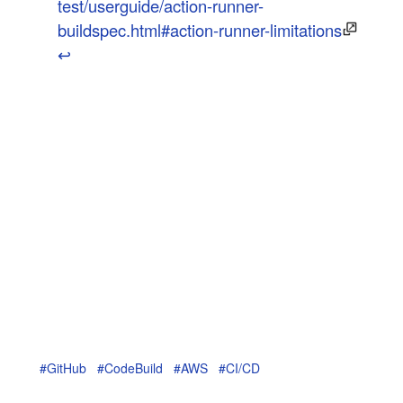
test/userguide/action-runner-
buildspec.html#action-runner-limitations
↩︎
#GitHub
#CodeBuild
#AWS
#CI/CD