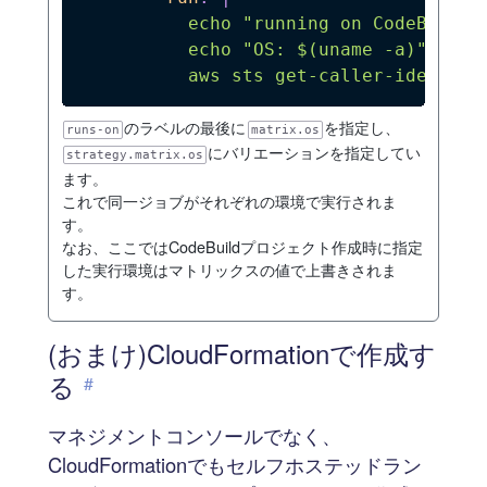
          echo "running on CodeBuild..
          echo "OS: $(uname -a)"

          aws sts get-caller-identity
のラベルの最後に
を指定し、
runs-on
matrix.os
にバリエーションを指定してい
strategy.matrix.os
ます。
これで同一ジョブがそれぞれの環境で実行されま
す。
なお、ここではCodeBuildプロジェクト作成時に指定
した実行環境はマトリックスの値で上書きされま
す。
(おまけ)CloudFormationで作成す
る
#
マネジメントコンソールでなく、
CloudFormationでもセルフホステッドラン