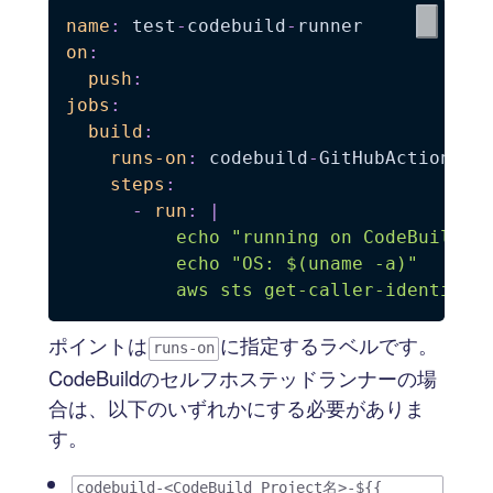
name
:
 test
-
codebuild
-
on
:
push
:
jobs
:
build
:
runs-on
:
 codebuild
-
GitHubActionsEx
steps
:
-
run
:
|
          echo "running on CodeBuild...
          echo "OS: $(uname -a)"

          aws sts get-caller-identity
ポイントは
に指定するラベルです。
runs-on
CodeBuildのセルフホステッドランナーの場
合は、以下のいずれかにする必要がありま
す。
codebuild-<CodeBuild Project名>-${{