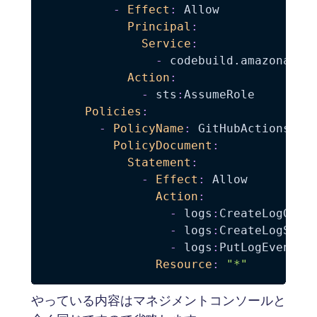
-
Effect
:
 Allow

Principal
:
Service
:
-
 codebuild.amazonaws.c
Action
:
-
 sts
:
AssumeRole

Policies
:
-
PolicyName
:
 GitHubActionsExam
PolicyDocument
:
Statement
:
-
Effect
:
 Allow

Action
:
-
 logs
:
CreateLogGroup
-
 logs
:
CreateLogStrea
-
 logs
:
PutLogEvents

Resource
:
"*"
やっている内容はマネジメントコンソールと