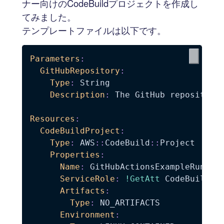
ナー向けのCodeBuildプロジェクトを作成し
てみました。
テンプレートファイルは以下です。
Parameters
:
GitHubRepository
:
Type
:
 String

Description
:
 The GitHub repository 
Resources
:
CodeBuildProject
:
Type
:
 AWS
:
:
CodeBuild
:
:
Project

Properties
:
Name
:
 GitHubActionsExampleRunner

ServiceRole
:
!GetAtt
 CodeBuildRol
Artifacts
:
Type
:
 NO_ARTIFACTS

Environment
: