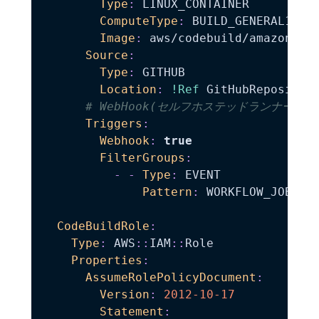
Type
:
 LINUX_CONTAINER

ComputeType
:
 BUILD_GENERAL1_SMA
Image
:
 aws/codebuild/amazonlin
Source
:
Type
:
 GITHUB

Location
:
!Ref
 GitHubRepository
# WebHook(セルフホステッドランナー)設
Triggers
:
Webhook
:
true
FilterGroups
:
-
-
Type
:
 EVENT

Pattern
:
 WORKFLOW_JOB_QUE
CodeBuildRole
:
Type
:
 AWS
:
:
IAM
:
:
Role

Properties
:
AssumeRolePolicyDocument
:
Version
:
2012-10-17
Statement
: