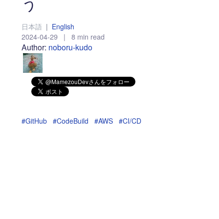
う
日本語
|
English
2024-04-29
|
8 min read
Author:
noboru-kudo
#GitHub
#CodeBuild
#AWS
#CI/CD