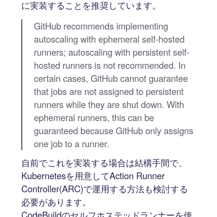
に実装することを推奨しています。
GitHub recommends implementing
autoscaling with ephemeral self-hosted
runners; autoscaling with persistent self-
hosted runners is not recommended. In
certain cases, GitHub cannot guarantee
that jobs are not assigned to persistent
runners while they are shut down. With
ephemeral runners, this can be
guaranteed because GitHub only assigns
one job to a runner.
自前でこれを実装する場合は結構手間で、
Kubernetesを用意してAction Runner
Controller(ARC)で運用する方法も検討する
必要があります。
CodeBuildのセルフホステッドランナーを使