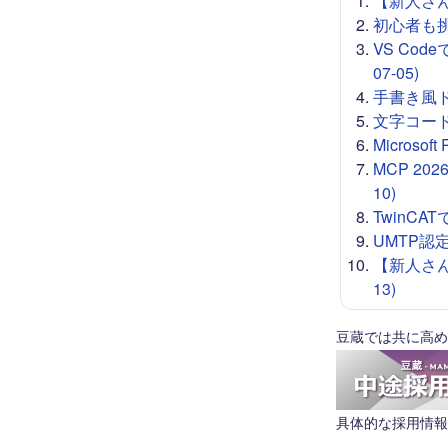
【新人さん向
初心者も挑戦
VS Co
07-05)
手書き風ドロー
文字コード 
Microso
MCP 20
10)
TwinCA
UMTP認定
【新人さん
13)
豆蔵では共に高め
具体的な採用情報