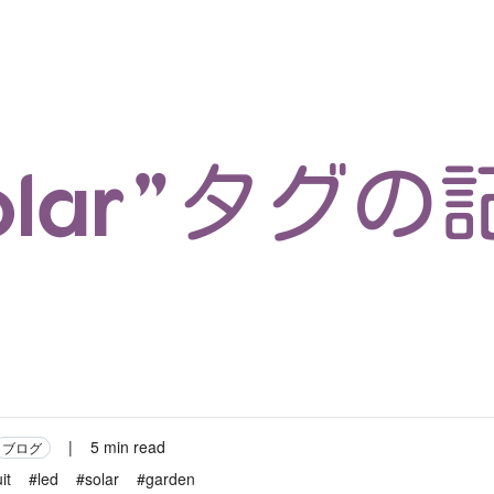
マイクロサービス
機械学習・生成AI
アジャイル開発
フロントエンド
モデリング
統計解析
開発環境
ロボット
イベント
コンテナ
ブログ
テスト
CI/CD
OSS
学び
IoT
solar”タグの
|
5 min read
ブログ
it
#led
#solar
#garden