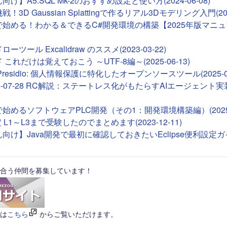
け】A5:SQL Mk-2のおすすめ設定と使い方(2024-06-08)
！3D Gaussian Splattingで作るリアル3Dモデリング入門(2026
deで始める！わかる＆できるC#開発環境の構築【2025年版マニュア
ツール Excalidraw のススメ(2023-03-22)
これだけは覚えておこう ～UTF-8編～(2025-06-13)
ft Presidio: 個人情報保護に特化したオープンソースツール(2025-01
26-07-28 RC解説：ステートレス化がもたらすAIエージェント実装(2
Tで始めるソフトウェアPLC開発（その1：開発環境構築編）(2025-0
 L1～L3まで受験したのでまとめます(2023-12-11)
向け】Java開発で最初に確認しておきたいEclipse便利設定ガイド(
合う仲間を募集しています！
は
こちら
からご覧いただけます。