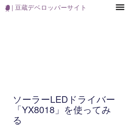
| 豆蔵デベロッパーサイト
マイクロサービス
機械学習・生成AI
アジャイル開発
フロントエンド
モデリング
統計解析
開発環境
ロボット
コンテナ
イベント
ブログ
テスト
CI/CD
OSS
学び
IoT
ソーラーLEDドライバー
「YX8018」を使ってみ
る