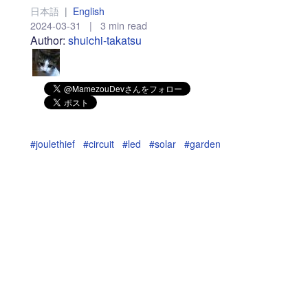
日本語
|
English
2024-03-31
|
3 min read
Author:
shuichi-takatsu
#joulethief
#circuit
#led
#solar
#garden