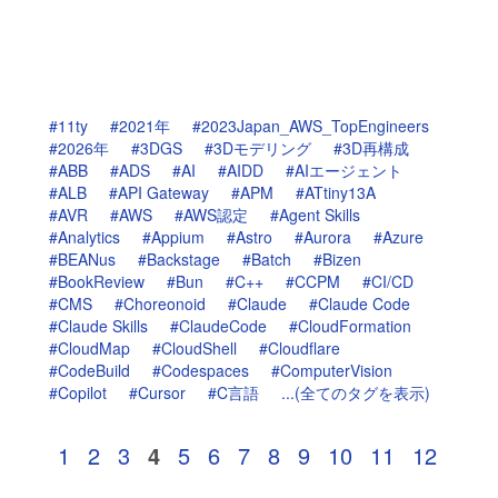
#11ty
#2021年
#2023Japan_AWS_TopEngineers
#2026年
#3DGS
#3Dモデリング
#3D再構成
#ABB
#ADS
#AI
#AIDD
#AIエージェント
#ALB
#API Gateway
#APM
#ATtiny13A
#AVR
#AWS
#AWS認定
#Agent Skills
#Analytics
#Appium
#Astro
#Aurora
#Azure
#BEANus
#Backstage
#Batch
#Bizen
#BookReview
#Bun
#C++
#CCPM
#CI/CD
#CMS
#Choreonoid
#Claude
#Claude Code
#Claude Skills
#ClaudeCode
#CloudFormation
#CloudMap
#CloudShell
#Cloudflare
#CodeBuild
#Codespaces
#ComputerVision
#Copilot
#Cursor
#C言語
...(全てのタグを表示)
1
2
3
4
5
6
7
8
9
10
11
12