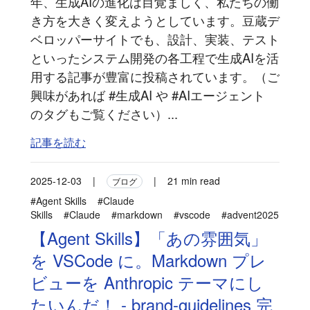
年、生成AIの進化は目覚ましく、私たちの働
き方を大きく変えようとしています。豆蔵デ
ベロッパーサイトでも、設計、実装、テスト
といったシステム開発の各工程で生成AIを活
用する記事が豊富に投稿されています。（ご
興味があれば #生成AI や #AIエージェント
のタグもご覧ください）...
記事を読む
2025-12-03
|
|
21 min read
ブログ
#Agent Skills
#Claude
Skills
#Claude
#markdown
#vscode
#advent2025
【Agent Skills】「あの雰囲気」
を VSCode に。Markdown プレ
ビューを Anthropic テーマにし
たいんだ！ - brand-guidelines 完