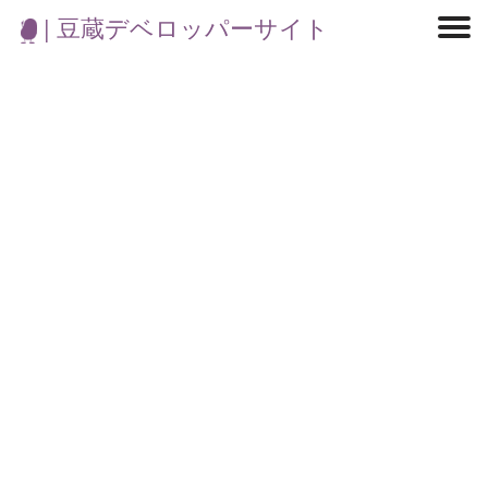
| 豆蔵デベロッパーサイト
マイクロサービス
機械学習・生成AI
アジャイル開発
フロントエンド
モデリング
統計解析
開発環境
ロボット
イベント
コンテナ
ブログ
テスト
CI/CD
OSS
学び
IoT