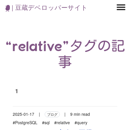
| 豆蔵デベロッパーサイト
マイクロサービス
機械学習・生成AI
アジャイル開発
フロントエンド
モデリング
統計解析
開発環境
ロボット
コンテナ
イベント
ブログ
テスト
CI/CD
OSS
学び
IoT
“relative”タグの記
事
1
2025-01-17
|
|
9 min read
ブログ
#PostgreSQL
#sql
#relative
#query