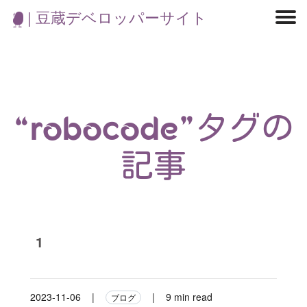
| 豆蔵デベロッパーサイト
マイクロサービス
機械学習・生成AI
アジャイル開発
フロントエンド
モデリング
統計解析
開発環境
ロボット
イベント
コンテナ
ブログ
テスト
CI/CD
OSS
学び
IoT
“robocode”タグの
記事
1
2023-11-06
|
|
9 min read
ブログ