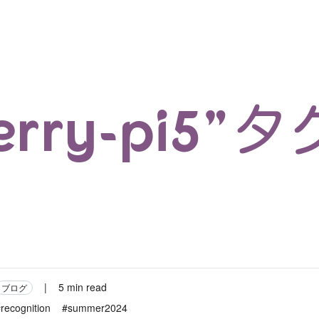
マイクロサービス
機械学習・生成AI
アジャイル開発
フロントエンド
モデリング
統計解析
開発環境
ロボット
コンテナ
イベント
ブログ
テスト
CI/CD
OSS
学び
IoT
berry-pi5
|
5 min read
ブログ
recognition
#summer2024