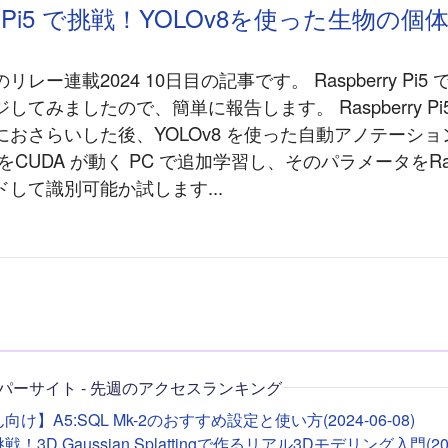
rry Pi5 で挑戦！YOLOv8を使った生物の個
レー連載2024 10日目の記事です。 Raspberry Pi
してみましたので、簡単に報告します。 Raspberry Pi
におさらいした後、YOLOv8 を使った自動アノテーシ
8 をCUDA が動く PC で追加学習し、そのパラメータをRaspb
して識別可能か試します...
パーサイト - 先週のアクセスランキング
け】A5:SQL Mk-2のおすすめ設定と使い方(2024-06-08)
！3D Gaussian Splattingで作るリアル3Dモデリング入門(2026