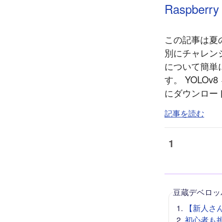
Raspbe
この記事は夏のリ
別にチャレンジ
について簡単
す。 YOLOv
にダウンロード
記事を読む
1
豆蔵デベロッ
【新人さん向
初心者も挑戦