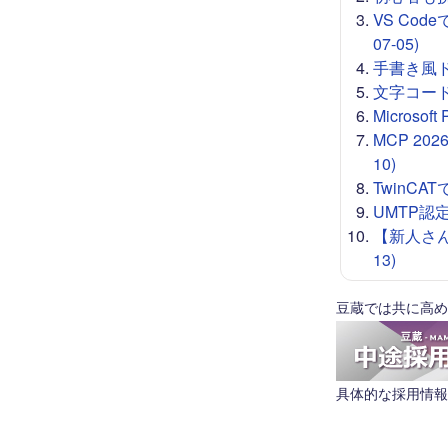
VS Co
07-05)
手書き風ドロー
文字コード 
Microso
MCP 20
10)
TwinCA
UMTP認定
【新人さん
13)
豆蔵では共に高め
具体的な採用情報