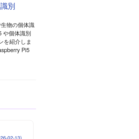
体識別
5 で生物の個体識
5 や個体識別
ョンを紹介しま
erry Pi5
-02-13)