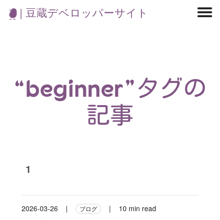
| 豆蔵デベロッパーサイト
マイクロサービス
機械学習・生成AI
アジャイル開発
フロントエンド
モデリング
統計解析
開発環境
ロボット
コンテナ
イベント
ブログ
テスト
CI/CD
OSS
学び
IoT
“beginner”タグの
記事
1
2026-03-26
|
|
10 min read
ブログ