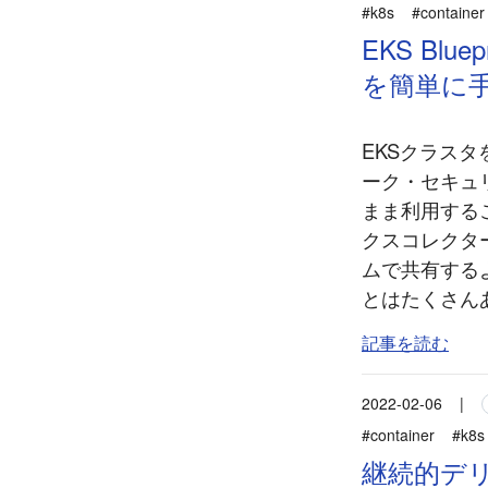
#k8s
#container
EKS Bl
を簡単に
EKSクラスタ
ーク・セキュ
まま利用すること
クスコレクタ
ムで共有するよ
とはたくさんあ
記事を読む
2022-02-06
|
#container
#k8s
継続的デリバ