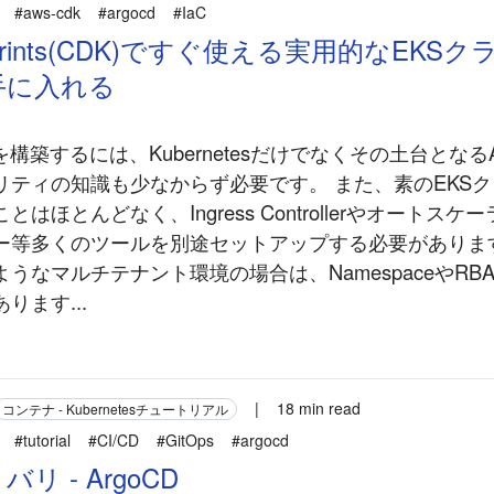
#aws-cdk
#argocd
#IaC
ueprints(CDK)ですぐ使える実用的なEKS
手に入れる
を構築するには、Kubernetesだけでなくその土台とな
リティの知識も少なからず必要です。 また、素のEKS
はほとんどなく、Ingress Controllerやオートス
ー等多くのツールを別途セットアップする必要がありま
うなマルチテナント環境の場合は、NamespaceやRB
ります...
|
18 min read
コンテナ - Kubernetesチュートリアル
#tutorial
#CI/CD
#GitOps
#argocd
リ - ArgoCD