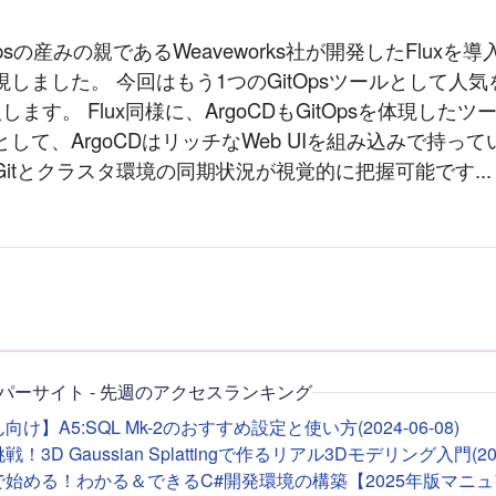
psの産みの親であるWeaveworks社が開発したFluxを
しました。 今回はもう1つのGitOpsツールとして人
入します。 Flux同様に、ArgoCDもGitOpsを体現した
して、ArgoCDはリッチなWeb UIを組み込みで持ってい
Gitとクラスタ環境の同期状況が視覚的に把握可能です...
パーサイト - 先週のアクセスランキング
け】A5:SQL Mk-2のおすすめ設定と使い方(2024-06-08)
！3D Gaussian Splattingで作るリアル3Dモデリング入門(2026
deで始める！わかる＆できるC#開発環境の構築【2025年版マニュア