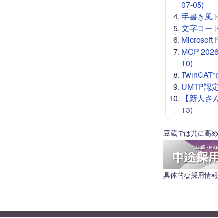
07-05)
手書き風ドロー
文字コード 
Microso
MCP 20
10)
TwinCA
UMTP認定
【新人さん
13)
豆蔵では共に高め
具体的な採用情報