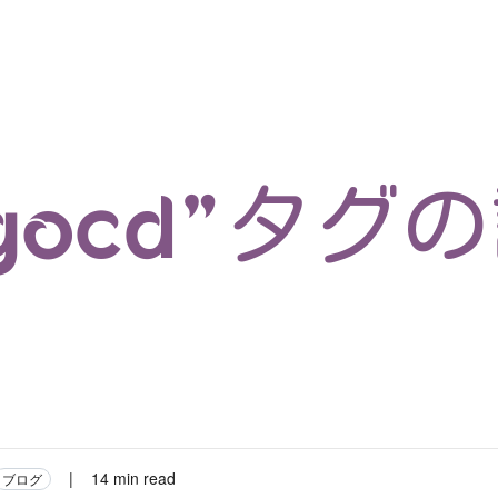
マイクロサービス
機械学習・生成AI
アジャイル開発
フロントエンド
モデリング
統計解析
開発環境
ロボット
イベント
コンテナ
ブログ
テスト
CI/CD
OSS
学び
IoT
rgocd”タグ
|
14 min read
ブログ