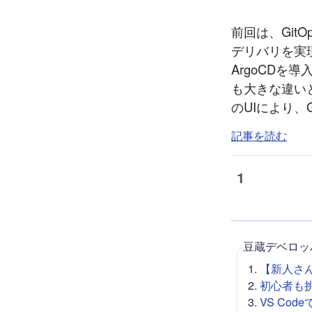
前回は、GitO
デリバリを実現
ArgoCDを導
も大きな違いと
のUIにより、
記事を読む
1
豆蔵デベロッ
【新人さん向
初心者も挑戦
VS Co