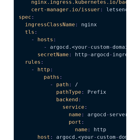
nginx.ingress.kubernetes.io/backen
cert-manager.io/issuer
:
 letsencryp
spec
:
ingressClassName
:
 nginx

tls
:
-
hosts
:
-
 argocd.<your
-
custom
-
domain
>
secretName
:
 http
-
argocd
-
ingress
-
c
rules
:
-
http
:
paths
:
-
path
:
 /

pathType
:
 Prefix

backend
:
service
:
name
:
 argocd
-
server

port
:
name
:
 http

host
:
 argocd.<your
-
custom
-
domain