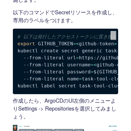
以下のコマンドでSecretリソースを作成し、
専用のラベルをつけます。
# 以下は発行したアクセストークンに置き換えてく
export
GITHUB_TOKEN
=
<
github-token
>
kubectl create secret generic task-too
  --from-literal 
url
=
https://github.co
  --from-literal 
username
=
<
github-user
  --from-literal 
password
=
${GITHUB_TOK
  --from-literal 
name
=
task-tool-cluster
kubectl label secret task-tool-cluster
作成したら、ArgoCDのUI左側のメニューよ
りSettings -> Repositoriesを選択してみまし
ょう。