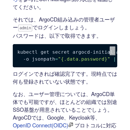
てください。
それでは、ArgoCD組み込みの管理者ユーザ
ー
でログインしましょう。
admin
パスワードは、以下で取得できます。
kubectl get secret argocd-initial-admi
-o
jsonpath
=
"{.data.password}"
|
 bas
ログインできれば確認完了です。現時点では
何も登録されていない状態です。
なお、ユーザー管理については、ArgoCD単
体でも可能ですが、ほとんどの組織では別途
SSO基盤が用意されていることでしょう。
ArgoCDでは、Google、Keycloak等、
OpenID Connect(OIDC)
プロトコルに対応