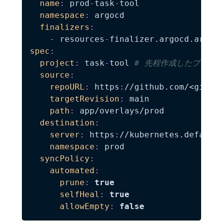
name
:
 prod
-
task
-
tool

namespace
:
 argocd

finalizers
:
-
 resources
-
spec
:
project
:
 task
-
tool 
# 先程作成したプロジ
source
:
repoURL
:
 https
:
//github.com/<githu
targetRevision
:
 main

path
:
 app/overlays/prod

destination
:
server
:
 https
:
//kubernetes.default.
namespace
:
 prod

syncPolicy
:
automated
:
prune
:
true
selfHeal
:
true
allowEmpty
:
false