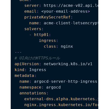
server
:
 https
:
//acme
-
v02.api.letsen
email
:
 <your
-
email
-
address
>
privateKeySecretRef
:
name
:
 acme
-
client
-
letsencrypt

solvers
:
-
http01
:
ingress
:
class
:
---
# UI向けのHTTPSルール
apiVersion
:
kind
:
metadata
:
name
:
 argocd
-
server
-
http
-
ingress

namespace
:
 argocd

annotations
:
external-dns.alpha.kubernetes.io/h
nginx.ingress.kubernetes.io/force-