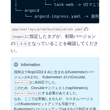
│           └── task-web -> UIマニフェスト
└── argocd

の
app/overlays/prod/kustomization.yaml
に指定したタグが、初期バージョン
images
の
となっていることを確認してくださ
1.0.0
い。
Information
現時点でArgoCD(2.2.4)に含まれるKustomizeのバー
ジョンが4.2.0と、Kubernetes1.21のCronJob(
)に未対応でした。
batch/v1
このため、CronJobマニフェストのapiVersionを
にする必要がありました。
batch/v1beta1
なお、ここでは実施しませんが、カスタムバージョ
ンのKustomizeセットアップも可能です。
Kustomizeのバージョンアップ(v4.3.0~)で対応する場