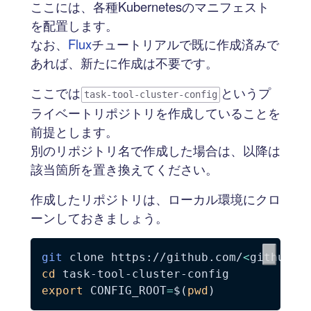
ここには、各種Kubernetesのマニフェスト
を配置します。
なお、
Flux
チュートリアルで既に作成済みで
あれば、新たに作成は不要です。
ここでは
というプ
task-tool-cluster-config
ライベートリポジトリを作成していることを
前提とします。
別のリポジトリ名で作成した場合は、以降は
該当箇所を置き換えてください。
作成したリポジトリは、ローカル環境にクロ
ーンしておきましょう。
git
 clone https://github.com/
<
github-u
cd
export
CONFIG_ROOT
=
$(
pwd
)