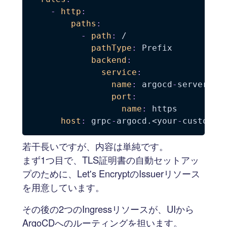
-
http
:
paths
:
-
path
:
 /

pathType
:
 Prefix

backend
:
service
:
name
:
 argocd
-
server

port
:
name
:
 https

host
:
 grpc
-
argocd.<your
-
custom
-
d
若干長いですが、内容は単純です。
まず1つ目で、TLS証明書の自動セットアッ
プのために、Let's EncryptのIssuerリソース
を用意しています。
その後の2つのIngressリソースが、UIから
ArgoCDへのルーティングを担います。