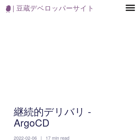
| 豆蔵デベロッパーサイト
マイクロサービス
機械学習・生成AI
アジャイル開発
フロントエンド
モデリング
統計解析
開発環境
ロボット
コンテナ
イベント
ブログ
テスト
CI/CD
OSS
学び
IoT
継続的デリバリ -
ArgoCD
2022-02-06
|
17 min read