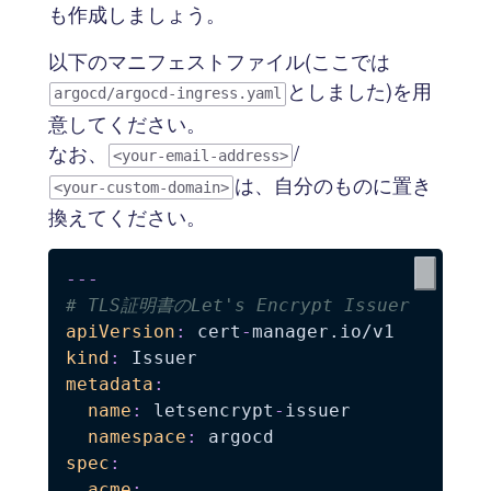
も作成しましょう。
以下のマニフェストファイル(ここでは
としました)を用
argocd/argocd-ingress.yaml
意してください。
なお、
/
<your-email-address>
は、自分のものに置き
<your-custom-domain>
換えてください。
---
# TLS証明書のLet's Encrypt Issuer
apiVersion
:
 cert
-
kind
:
metadata
:
name
:
 letsencrypt
-
issuer

namespace
:
spec
:
acme
: