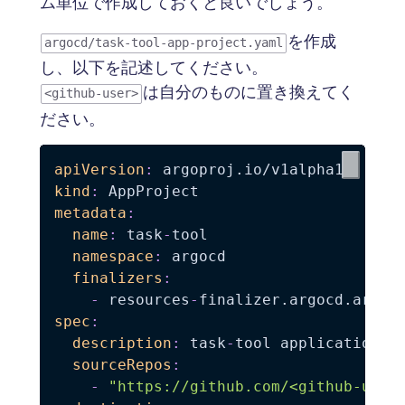
ム単位で作成しておくと良いでしょう。
を作成
argocd/task-tool-app-project.yaml
し、以下を記述してください。
は自分のものに置き換えてく
<github-user>
ださい。
apiVersion
:
kind
:
metadata
:
name
:
 task
-
tool

namespace
:
 argocd

finalizers
:
-
 resources
-
spec
:
description
:
 task
-
tool application fo
sourceRepos
:
-
"https://github.com/<github-user