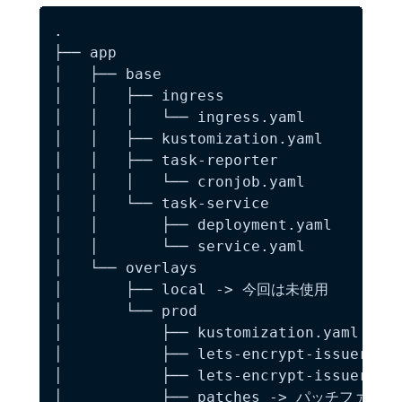
.

├── app

│   ├── base

│   │   ├── ingress

│   │   │   └── ingress.yaml

│   │   ├── kustomization.yaml

│   │   ├── task-reporter

│   │   │   └── cronjob.yaml

│   │   └── task-service

│   │       ├── deployment.yaml

│   │       └── service.yaml

│   └── overlays

│       ├── local -> 今回は未使用

│       └── prod

│           ├── kustomization.yaml

│           ├── lets-encrypt-issuer.tem
│           ├── lets-encrypt-issuer.yam
│           ├── patches -> パッチファイル
