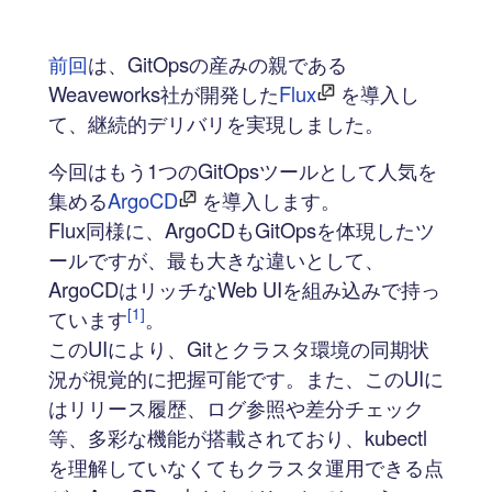
前回
は、GitOpsの産みの親である
Weaveworks社が開発した
Flux
を導入し
て、継続的デリバリを実現しました。
今回はもう1つのGitOpsツールとして人気を
集める
ArgoCD
を導入します。
Flux同様に、ArgoCDもGitOpsを体現したツ
ールですが、最も大きな違いとして、
ArgoCDはリッチなWeb UIを組み込みで持っ
[1]
ています
。
このUIにより、Gitとクラスタ環境の同期状
況が視覚的に把握可能です。また、このUIに
はリリース履歴、ログ参照や差分チェック
等、多彩な機能が搭載されており、kubectl
を理解していなくてもクラスタ運用できる点