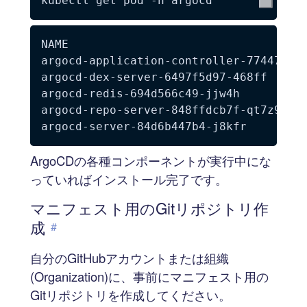
kubectl get pod 
-n
NAME                                   
argocd-application-controller-774475c7c
argocd-dex-server-6497f5d97-468ff      
argocd-redis-694d566c49-jjw4h          
argocd-repo-server-848ffdcb7f-qt7z9    
ArgoCDの各種コンポーネントが実行中にな
っていればインストール完了です。
マニフェスト用のGitリポジトリ作
成
#
自分のGitHubアカウントまたは組織
(Organization)に、事前にマニフェスト用の
Gitリポジトリを作成してください。