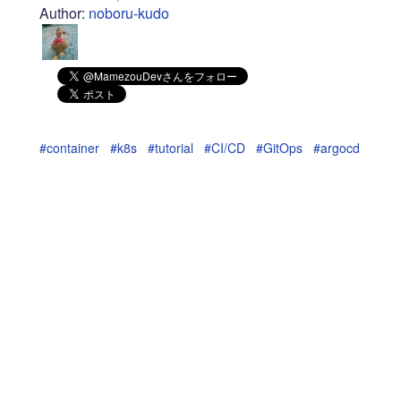
Author:
noboru-kudo
#container
#k8s
#tutorial
#CI/CD
#GitOps
#argocd