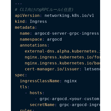
---
# CLI向けのgRPCルール(任意)
apiVersion
:
kind
:
metadata
:
name
:
 argocd
-
server
-
grpc
-
ingress

namespace
:
 argocd

annotations
:
external-dns.alpha.kubernetes.io/h
nginx.ingress.kubernetes.io/force-
nginx.ingress.kubernetes.io/backen
cert-manager.io/issuer
:
 letsencryp
spec
:
ingressClassName
:
 nginx

tls
:
-
hosts
:
-
 grpc
-
argocd.<your
-
custom
-
dom
secretName
:
 grpc
-
argocd
-
ingress
-
c
rules
: