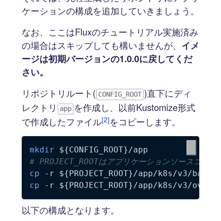
ケーションの構成を追加していきましょう。
なお、ここはFluxのチュートリアル実施済み
の場合はスキップしても構いませんが、
イメ
ージは初期バージョンの1.0.0に戻してくだ
さい。
リポジトリルート(
)直下にディ
CONFIG_ROOT
レクトリ
を作成し、以前Kustomize形式
app
[2]
で作成したファイル
をコピーします。
mkdir
${CONFIG_ROOT}
# PROJECT_ROOTはアプリケーションソースコ
cp
-r
${PROJECT_ROOT}
/app/k8s/v3/base 
cp
-r
${PROJECT_ROOT}
/app/k8s/v3/overl
以下の構成となります。