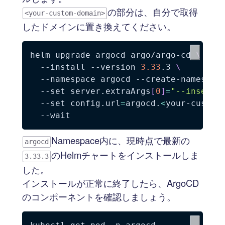
の部分は、自分で取得
<your-custom-domain>
したドメインに置き換えてください。
helm upgrade argocd argo/argo-cd 
\
--install
--version
3.33
.3 
\
--namespace
 argocd --create-namespac
--set
 server.extraArgs
[
0
]
=
"--insecur
--set
config.url
=
argocd.
<
your-custom
--wait
Namespace内に、現時点で最新の
argocd
のHelmチャートをインストールしま
3.33.3
した。
インストールが正常に終了したら、ArgoCD
のコンポーネントを確認しましょう。