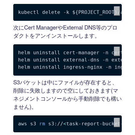
kubectl delete 
-k
${PROJECT_ROOT}
次にCert ManagerやExternal DNS等のプロ
ダクトをアンインストールします。
helm uninstall cert-manager 
-n
 cert-man
helm uninstall external-dns 
-n
 external
helm uninstall ingress-nginx 
-n
S3バケットは中にファイルが存在すると、
削除に失敗しますので空にしておきます(マ
ネジメントコンソールから手動削除でも構い
ません)。
aws s3 
rm
 s3://
<
task-report-bucket-nam