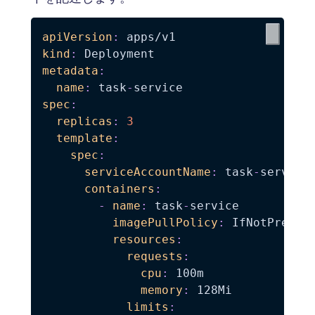
apiVersion
:
kind
:
metadata
:
name
:
 task
-
spec
:
replicas
:
3
template
:
spec
:
serviceAccountName
:
 task
-
service

containers
:
-
name
:
 task
-
service

imagePullPolicy
:
 IfNotPresent
resources
:
requests
:
cpu
:
 100m

memory
:
 128Mi

limits
: