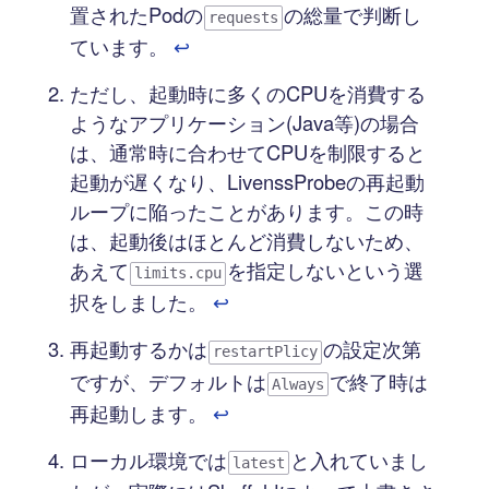
置されたPodの
の総量で判断し
requests
ています。
↩︎
ただし、起動時に多くのCPUを消費する
ようなアプリケーション(Java等)の場合
は、通常時に合わせてCPUを制限すると
起動が遅くなり、LivenssProbeの再起動
ループに陥ったことがあります。この時
は、起動後はほとんど消費しないため、
あえて
を指定しないという選
limits.cpu
択をしました。
↩︎
再起動するかは
の設定次第
restartPlicy
ですが、デフォルトは
で終了時は
Always
再起動します。
↩︎
ローカル環境では
と入れていまし
latest