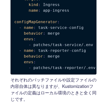
kind
:
 Ingress

name
:
 app
-
ingress

configMapGenerator
:
-
name
:
 task
-
service
-
config

behavior
:
 merge

envs
:
-
 patches/task
-
service/.env

-
name
:
 task
-
reporter
-
config

behavior
:
 merge

envs
:
-
 patches/task
-
それぞれのパッチファイルや設定ファイルの
内容自体は異なりますが、Kustomizationフ
ァイルの定義はローカル環境のときと全く同
じです。