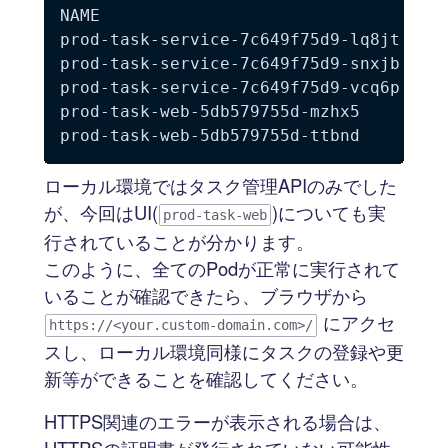
NAME                                 RE
prod-task-service-7c649f75d9-lq8jt   1/
prod-task-service-7c649f75d9-snxjb   1/
prod-task-service-7c649f75d9-vcq6p   1/
prod-task-web-5db579755d-mzhx5       1/
ローカル環境ではタスク管理APIのみでした
が、今回はUI(
)についても実
prod-task-web
行されていることが分かります。
このように、全てのPodが正常に実行されて
いることが確認できたら、ブラウザから
にアクセ
https://<your.custom-domain.com>/
スし、ローカル環境同様にタスクの登録や更
新等ができることを確認してください。
HTTPS関連のエラーが表示される場合は、
HTTPSの証明書が発行されていない可能性