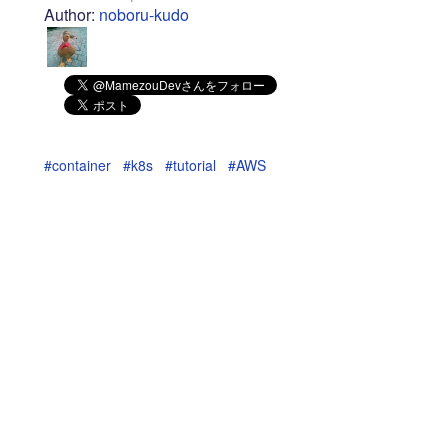
Author:
noboru-kudo
#container
#k8s
#tutorial
#AWS