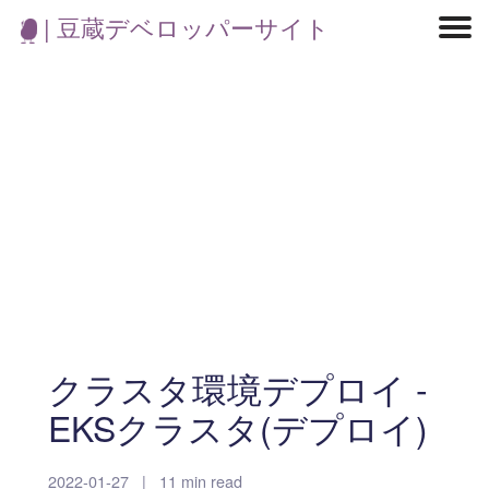
| 豆蔵デベロッパーサイト
マイクロサービス
機械学習・生成AI
アジャイル開発
フロントエンド
モデリング
統計解析
開発環境
ロボット
コンテナ
イベント
ブログ
テスト
CI/CD
OSS
学び
IoT
クラスタ環境デプロイ -
EKSクラスタ(デプロイ)
2022-01-27
|
11 min read