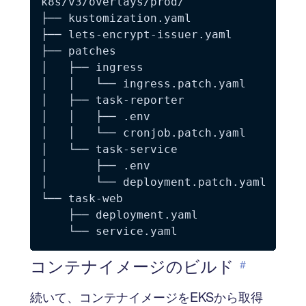
k8s/v3/overlays/prod/

├── kustomization.yaml

├── lets-encrypt-issuer.yaml

├── patches

│   ├── ingress

│   │   └── ingress.patch.yaml

│   ├── task-reporter

│   │   ├── .env

│   │   └── cronjob.patch.yaml

│   └── task-service

│       ├── .env

│       └── deployment.patch.yaml

└── task-web

    ├── deployment.yaml

コンテナイメージのビルド
#
続いて、コンテナイメージをEKSから取得