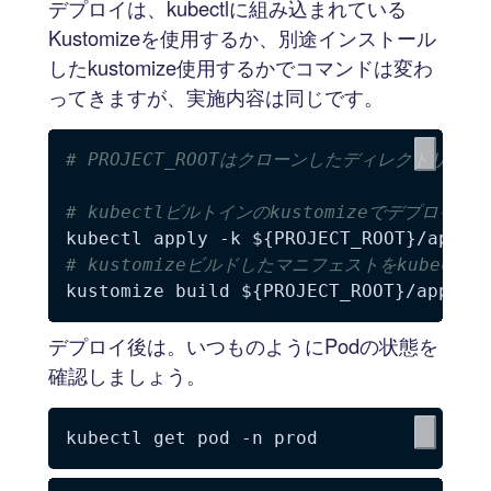
デプロイは、kubectlに組み込まれている
Kustomizeを使用するか、別途インストール
したkustomize使用するかでコマンドは変わ
ってきますが、実施内容は同じです。
# PROJECT_ROOTはクローンしたディレクトリ
# kubectlビルトインのkustomizeでデプロイ
kubectl apply 
-k
${PROJECT_ROOT}
# kustomizeビルドしたマニフェストをkubectl
kustomize build 
${PROJECT_ROOT}
/app/k8
デプロイ後は。いつものようにPodの状態を
確認しましょう。
kubectl get pod 
-n