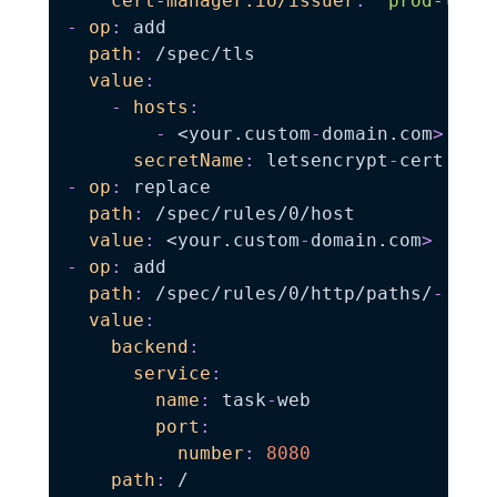
cert-manager.io/issuer
:
"prod-lets
-
op
:
 add

path
:
 /spec/tls

value
:
-
hosts
:
-
 <your.custom
-
domain.com
>
secretName
:
 letsencrypt
-
-
op
:
 replace

path
:
 /spec/rules/0/host

value
:
 <your.custom
-
domain.com
>
-
op
:
 add

path
:
 /spec/rules/0/http/paths/
-
value
:
backend
:
service
:
name
:
 task
-
web

port
:
number
:
8080
path
:
 /
