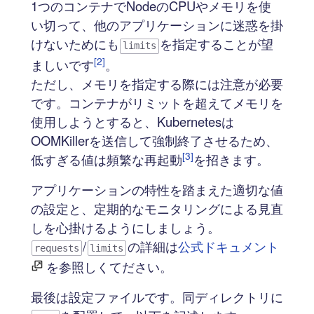
1つのコンテナでNodeのCPUやメモリを使
い切って、他のアプリケーションに迷惑を掛
けないためにも
を指定することが望
limits
[2]
ましいです
。
ただし、メモリを指定する際には注意が必要
です。コンテナがリミットを超えてメモリを
使用しようとすると、Kubernetesは
OOMKillerを送信して強制終了させるため、
[3]
低すぎる値は頻繁な再起動
を招きます。
アプリケーションの特性を踏まえた適切な値
の設定と、定期的なモニタリングによる見直
しを心掛けるようにしましょう。
/
の詳細は
公式ドキュメント
requests
limits
を参照しくてださい。
最後は設定ファイルです。同ディレクトリに