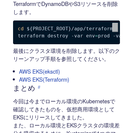
TerraformでDynamoDBやS3リソースを削除
します。
cd
${PROJECT_ROOT}
/app/terraform

terraform destroy 
-var
env
=
prod 
-var
o
最後にクラスタ環境を削除します。以下のク
リーンアップ手順を参照してください。
AWS EKS(eksctl)
AWS EKS(Terraform)
まとめ
#
今回は今までローカル環境のKubernetesで
確認してきたものを、仮想商用環境として
EKSにリリースしてきました。
また、ローカル環境とEKSクラスタの環境差