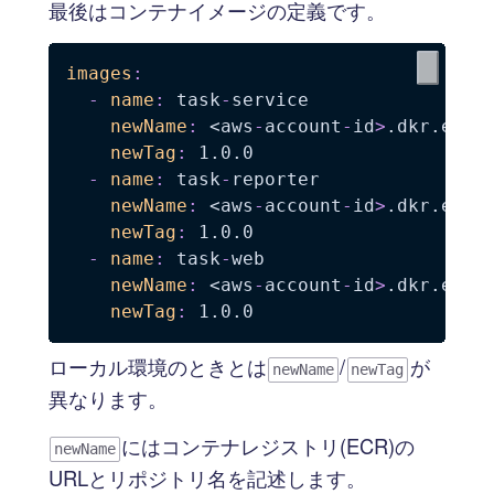
最後はコンテナイメージの定義です。
images
:
-
name
:
 task
-
service

newName
:
 <aws
-
account
-
id
>
.dkr.ecr.
newTag
:
 1.0.0

-
name
:
 task
-
reporter

newName
:
 <aws
-
account
-
id
>
.dkr.ecr.
newTag
:
 1.0.0

-
name
:
 task
-
web

newName
:
 <aws
-
account
-
id
>
.dkr.ecr.
newTag
:
ローカル環境のときとは
/
が
newName
newTag
異なります。
にはコンテナレジストリ(ECR)の
newName
URLとリポジトリ名を記述します。