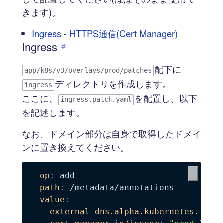
きます)。
Ingress - HTTPS通信(Cert Manager)
Ingress
#
配下に
app/k8s/v3/overlays/prod/patches
ディレクトリを作成します。
ingress
ここに、
を配置し、以下
ingress.patch.yaml
を記述します。
なお、ドメイン部分は自身で取得したドメイ
ンに置き換えてください。
-
op
:
 add

path
:
 /metadata/annotations

value
:
external-dns.alpha.kubernetes.io/h