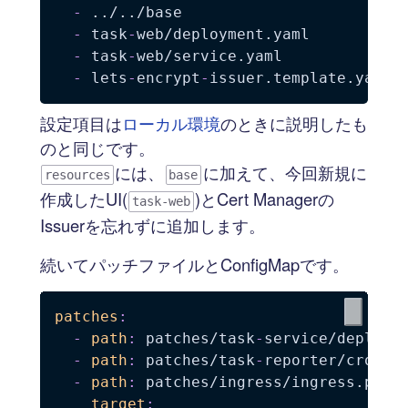
-
 ../../base

-
 task
-
web/deployment.yaml

-
 task
-
web/service.yaml

-
 lets
-
encrypt
-
設定項目は
ローカル環境
のときに説明したも
のと同じです。
には、
に加えて、今回新規に
resources
base
作成したUI(
)とCert Managerの
task-web
Issuerを忘れずに追加します。
続いてパッチファイルとConfigMapです。
patches
:
-
path
:
 patches/task
-
service/deployme
-
path
:
 patches/task
-
reporter/cronjob
-
path
:
 patches/ingress/ingress.patch
target
: