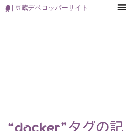
| 豆蔵デベロッパーサイト
マイクロサービス
機械学習・生成AI
アジャイル開発
フロントエンド
モデリング
統計解析
開発環境
ロボット
コンテナ
イベント
ブログ
テスト
CI/CD
OSS
学び
IoT
“docker”タグの記