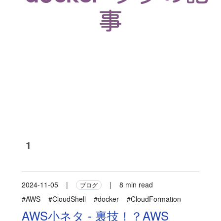
事
1
2024-11-05
|
|
8 min read
ブログ
#AWS
#CloudShell
#docker
#CloudFormation
AWS小ネタ - 裏技！？AWS