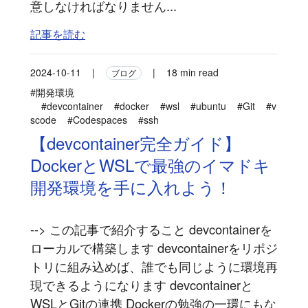
意しなければなりません...
記事を読む
2024-10-11
|
|
18 min read
ブログ
#開発環境
#devcontainer
#docker
#wsl
#ubuntu
#Git
#v
scode
#Codespaces
#ssh
【devcontainer完全ガイド】
DockerとWSLで最強のイマドキ
開発環境を手に入れよう！
--> この記事で紹介すること devcontainerを
ローカルで構築します devcontainerをリポジ
トリに組み込めば、誰でも同じように環境再
現できるようになります devcontainerと
WSLとGitの連携 Dockerの勉強の一環にもな