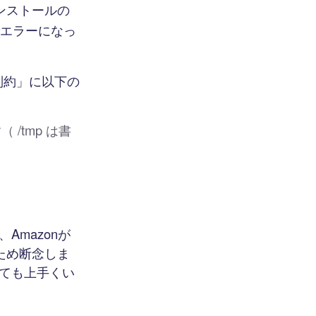
ンストールの
でエラーになっ
制約」に以下の
/tmp は書
、Amazonが
ため断念しま
ても上手くい