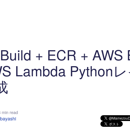
マイクロサービス
機械学習・生成AI
アジャイル開発
フロントエンド
モデリング
統計解析
開発環境
ロボット
コンテナ
イベント
ブログ
テスト
CI/CD
OSS
学び
IoT
Build + ECR + AWS 
S Lambda Python
成
 min read
abayashi