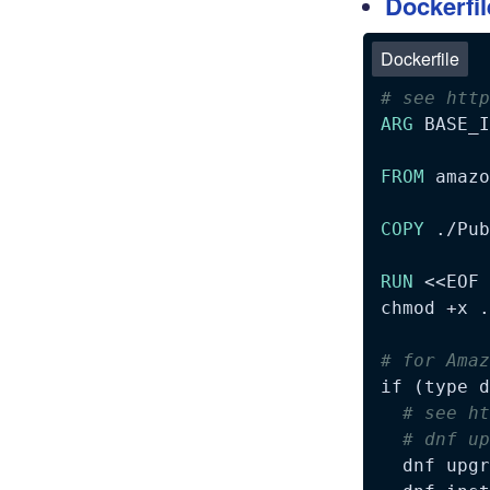
Dockerfil
Dockerfile
# see http
ARG
 BASE_I
FROM
 amazo
COPY
 ./Pub
RUN
 <<EOF
chmod +x .
# for Amaz
if (type d
# see ht
# dnf up
  dnf upgr