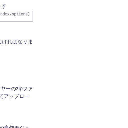
ます
index-options]
なければなりま
ーのzipファ
いてアップロー
on自作モジュ