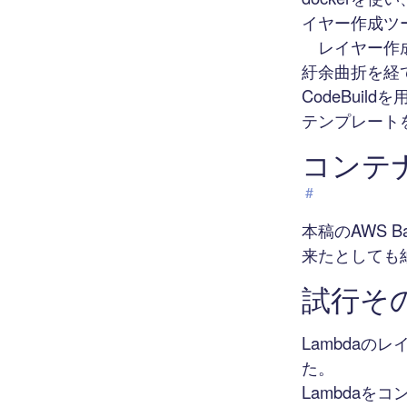
イヤー作成ツ
レイヤー作成
紆余曲折を経て
CodeBuild
テンプレート
コンテナ
#
本稿のAWS 
来たとしても
試行その１
Lambdaの
た。
Lambdaを