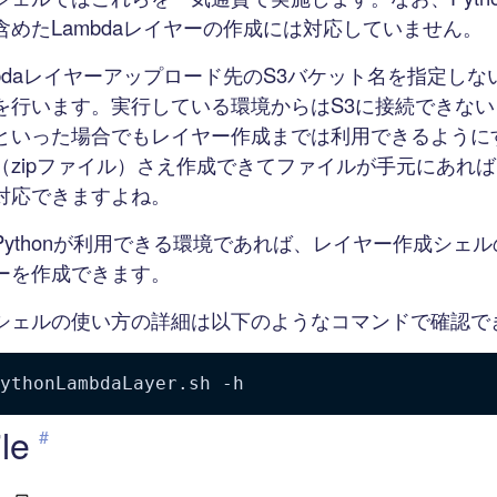
含めたLambdaレイヤーの作成には対応していません。
mbdaレイヤーアップロード先のS3バケット名を指定しな
を行います。実行している環境からはS3に接続できな
といった場合でもレイヤー作成までは利用できるように
（zipファイル）さえ作成できてファイルが手元にあれ
対応できますよね。
Pythonが利用できる環境であれば、レイヤー作成シェ
ーを作成できます。
シェルの使い方の詳細は以下のようなコマンドで確認で
ythonLambdaLayer.sh 
-h
le
#