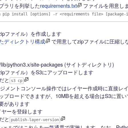
ブラリを列挙した
requirements.txt
ファイルを用意し
m pip install [options] -r <requirements file> [package-
zipファイル）を作成します
たディレクトリ構成
で用意してzipファイルに圧縮し
n/lib/python3.x/site-packages (サイトディレクトリ)
zipファイル）をS3にアップロードします
Iだと
s3 cp
ネジメントコンソール操作ではレイヤー作成時に直接レイヤ
ップロードできますが、10MBを超える場合はS3に置
要があります
レイヤーを登録します
Iだと
publish-layer-version
シェルではこれらを一気通貫で実施します。なお、Pyth