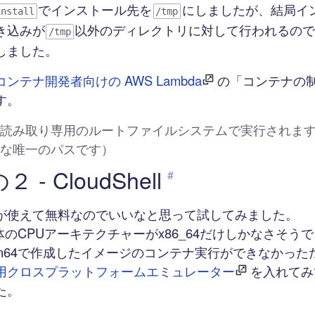
でインストール先を
にしましたが、結局イ
install
/tmp
き込みが
以外のディレクトリに対して行われるの
/tmp
しました。
コンテナ開発者向けの AWS Lambda
の「コンテナの
す。
読み取り専用のルートファイルシステムで実行されます（ 
な唯一のパスです）
- CloudShell
#
erが使えて無料なのでいいなと思って試してみました。
ll自体のCPUアーキテクチャーがx86_64だけしかなさそうで
rm64で作成したイメージのコンテナ実行ができなかった
ker用クロスプラットフォームエミュレーター
を入れてみ
た。