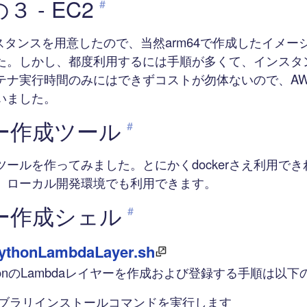
 - EC2
#
ンスタンスを用意したので、当然arm64で作成したイメ
た。しかし、都度利用するには手順が多くて、インスタ
ナ実行時間のみにはできずコストが勿体ないので、AWS 
いました。
ー作成ツール
#
ツールを作ってみました。とにかくdockerさえ利用で
。ローカル開発環境でも利用できます。
ー作成シェル
#
ythonLambdaLayer.sh
honのLambdaレイヤーを作成および登録する手順は以
nライブラリインストールコマンドを実行します