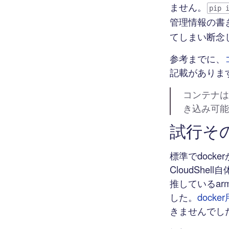
ません。
pip 
管理情報の書
てしまい断念
参考までに、
記載がありま
コンテナは
き込み可能
試行その２ 
標準でdock
CloudShe
推しているa
した。
doc
きませんでし