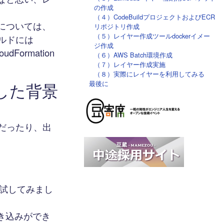
の作成
（４）CodeBuildプロジェクトおよびECR
については、
リポジトリ作成
（５）レイヤー作成ツールdockerイメー
ビルドには
ジ作成
dFormation
（６）AWS Batch環境作成
（７）レイヤー作成実施
（８）実際にレイヤーを利用してみる
最後に
用した背景
理だったり、出
て試してみまし
き込みができ