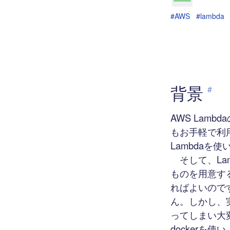
#AWS
#lambda
背景
#
AWS Lam
もお手軽で利
Lambdaを
そして、La
ものを用意す
ればよいので
ん。しかし、実
ってしまい大
docker