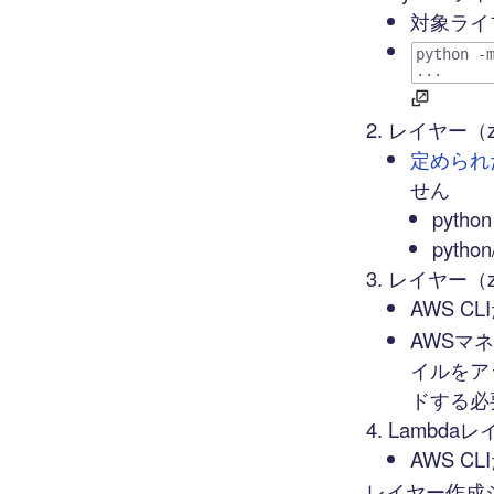
対象ライ
python -
...
レイヤー（
定められ
せん
python
pytho
レイヤー（
AWS CL
AWSマ
イルをア
ドする必
Lambda
AWS CL
レイヤー作成