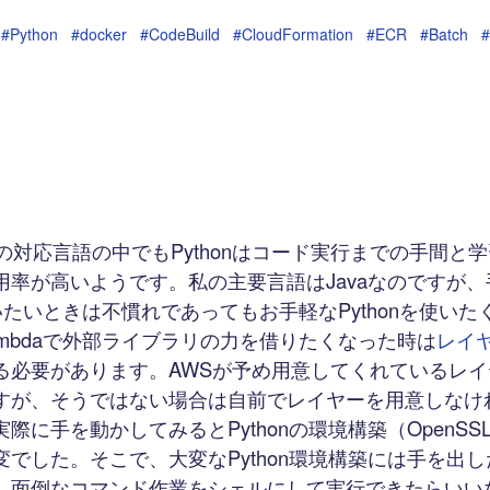
#Python
#docker
#CodeBuild
#CloudFormation
#ECR
#Batch
#
bdaの対応言語の中でもPythonはコード実行までの手間と
用率が高いようです。私の主要言語はJavaなのですが
使いたいときは不慣れであってもお手軽なPythonを使い
mbdaで外部ライブラリの力を借りたくなった時は
レイ
る必要があります。AWSが予め用意してくれているレ
すが、そうではない場合は自前でレイヤーを用意しなけ
際に手を動かしてみるとPythonの環境構築（OpenS
変でした。そこで、大変なPython環境構築には手を出
を使い、面倒なコマンド作業をシェルにして実行できたらい