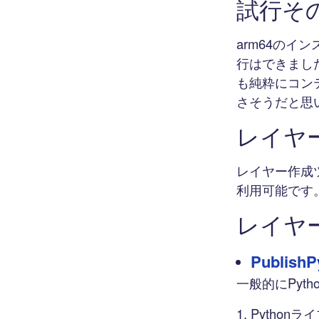
試行その３
arm64のイ
行はできまし
も純粋にコンテ
さそうだと思
レイヤ
レイヤー作成
利用可能です
レイヤ
PublishP
一般的にPyt
Pytho