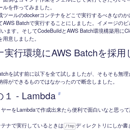
ールを作ってみました。
ツールのdockerコンテナをどこで実行するべきなのか
AWS Batchで実行することにしました。イメージの
を用います。そしてCodeBuildとAWS Batch環境構築用にClou
を用意しました。
実行環境にAWS Batchを採
Batchを試す前に以下を全て試しましたが、そもそも無
納得ができるものではなかったので断念しました。
 - Lambda
#
レイヤーをLambdaで作成出来たら便利で面白いなと思っ
コンテナで実行しているときは
ディレクトリにしか書
/tmp