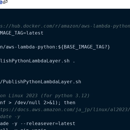
e
s://hub.docker.com/r/amazon/aws-lambda-pytho
MAGE_TAG=latest
n/aws-lambda-python:
${BASE_IMAGE_TAG?}
lishPythonLambdaLayer.sh .
/PublishPythonLambdaLayer.sh

on Linux 2023 (for python 3.12)
nf > /dev/null 2>&1); then

tps://docs.aws.amazon.com/ja_jp/linux/al2023
date -y
ade -y --releasever=latest
