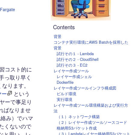
Fargate
Contents
背景
コンテナ実行環境にAWS Batchを採用した
背景
試行その１ - Lambda
試行その２ - CloudShell
試行その３ - EC2
学習コスト的に
レイヤー作成ツール
、手っ取り早く
レイヤー作成シェル
Dockerfile
たくなります。
レイヤー作成ツールインフラ構成図
ヤー
という
ビルド環境
実行環境
イヤーで事足り
レイヤー作成ツール環境構築および実行方
ればなりませ
法
（１）ネットワーク構築
SL絡み）でハマ
（２）レイヤー作成ツールソースコード
したくないので
格納用S3バケット作成
いなと思い、レ
（３）Lambdaレイヤー格納用S3バケット