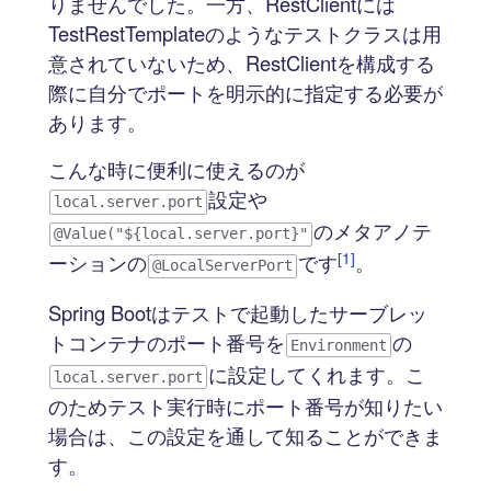
りませんでした。一方、RestClientには
TestRestTemplateのようなテストクラスは用
意されていないため、RestClientを構成する
際に自分でポートを明示的に指定する必要が
あります。
こんな時に便利に使えるのが
設定や
local.server.port
のメタアノテ
@Value("${local.server.port}"
[1]
ーションの
です
。
@LocalServerPort
Spring Bootはテストで起動したサーブレッ
トコンテナのポート番号を
の
Environment
に設定してくれます。こ
local.server.port
のためテスト実行時にポート番号が知りたい
場合は、この設定を通して知ることができま
す。