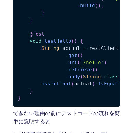
.
build
(
)
;
}
}
@Test
void
testHello
(
)
{
String
 actual 
=
 restClient 
// 
.
get
(
)
.
uri
(
"/hello"
)
.
retrieve
(
)
.
body
(
String
.
class
)
;
assertThat
(
actual
)
.
isEqualTo
(
"
}
}
できない理由の前にテストコードの流れを簡
単に説明すると