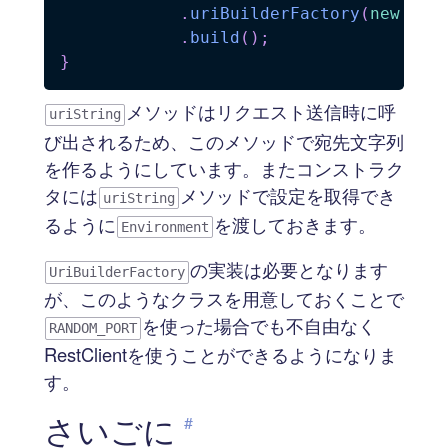
.
uriBuilderFactory
(
new
Loc
.
build
(
)
;
}
メソッドはリクエスト送信時に呼
uriString
び出されるため、このメソッドで宛先文字列
を作るようにしています。またコンストラク
タには
メソッドで設定を取得でき
uriString
るように
を渡しておきます。
Environment
の実装は必要となります
UriBuilderFactory
が、このようなクラスを用意しておくことで
を使った場合でも不自由なく
RANDOM_PORT
RestClientを使うことができるようになりま
す。
さいごに
#