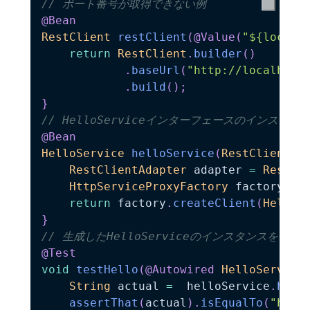
// ポート番号が取得できない例
@Bean
RestClient
restClient
(
@Value
(
"${local.
return
RestClient
.
builder
(
)
.
baseUrl
(
"http://localhost
.
build
(
)
;
}
// HelloServiceインターフェースのインスタ
@Bean
HelloService
helloService
(
RestClient
 r
RestClientAdapter
 adapter 
=
RestCl
HttpServiceProxyFactory
 factory 
=
return
 factory
.
createClient
(
HelloS
}
// 生成したHelloServiceのインスタンスを使って
@Test
void
testHello
(
@Autowired
HelloService
String
 actual 
=
  helloService
.
hell
assertThat
(
actual
)
.
isEqualTo
(
"hell