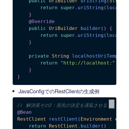
public
UriBuilder
uriString
(
String
return
super
.
uriString
(
localho
}
@Override
public
UriBuilder
builder
(
)
{
return
super
.
uriString
(
localho
}
private
String
localhostUriTemplat
return
"http://localhost:"
+
 e
}
}
JavaConfigでのRestClientの生成例
// 解決策その2：宛先の決定を遅延させる
@Bean
RestClient
restClient
(
Environment
 env
)
return
RestClient
.
builder
(
)