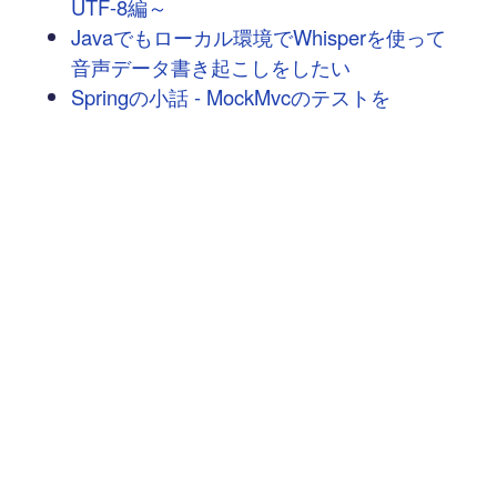
UTF-8編～
Javaでもローカル環境でWhisperを使って
音声データ書き起こしをしたい
Springの小話 - MockMvcのテストを
AssertJにしてみる
【新人さん向け】Java開発で最初に確認
しておきたいEclipse便利設定ガイド
今さら聞けないMaven – Java24にしたら
警告がでる
次へ
→
豆蔵では共に高め合う仲間を募集しています！
具体的な採用情報は
こちら
からご覧いただけます。