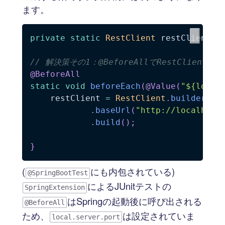
ます。
private
static
RestClient
 restClient
;
// 解決策その1：@BeforeAllでRestClientを
@BeforeAll
static
void
beforeEach
(
@Value
(
"${local
    restClient 
=
RestClient
.
builder
(
)
.
baseUrl
(
"http://localhost
.
build
(
)
;
}
(
にも内包されている)
@SpringBootTest
によるJUnitテストの
SpringExtension
はSpringの起動後に呼び出される
@BeforeAll
ため、
は設定されていま
local.server.port