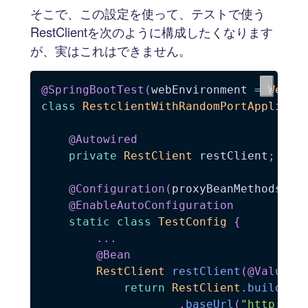
そこで、この設定を使って、テストで使う
RestClientを次のように構成したくなります
が、実はこれはできません。
@SpringBootTest
(
webEnvironment 
=
WebEn
class
RestclientWithRandomPortApplicat
@Autowired
private
RestClient
 restClient
;
// 
@Configuration
(
proxyBeanMethods 
=
@EnableAutoConfiguration
static
class
TestConfig
{
.
.
.
@Bean
RestClient
restClient
(
@Value
(
"
return
RestClient
.
builder
(
.
baseUrl
(
"http://l