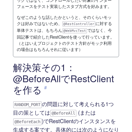
フェースをテスト実装したスタブ方式を好みます。
なぜこのような話したかというと、そのくらいモッ
クは好みではないため、
に対する
@RestController
単体テストは、もちろん
ではなく、今
@WebMvcTest
回記事で紹介したRestClientを使って行っています。
（とはいえプロジェクトのテスト方針がモック利用
の場合はもちろんそれに従います）
解決策その1：
@BeforeAllでRestClient
を作る
#
の問題に対して考えられる1つ
RANDOM_PORT
目の策としては
(または
@BeforeAll
)でRestClientのインスタンスを
@BeforeEach
生成する案です。具体的には次のようになり