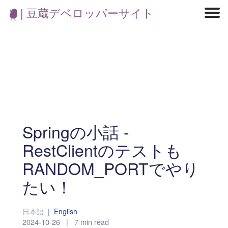
| 豆蔵デベロッパーサイト
マイクロサービス
機械学習・生成AI
アジャイル開発
フロントエンド
モデリング
統計解析
開発環境
ロボット
イベント
コンテナ
ブログ
テスト
CI/CD
OSS
学び
IoT
Springの小話 -
RestClientのテストも
RANDOM_PORTでやり
たい！
日本語
|
English
2024-10-26
|
7 min read