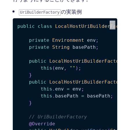
の実装例
UriBuilderFactory
public
class
LocalHostUriBuilderFactor
private
Environment
 env
;
private
String
 basePath
;
public
LocalHostUriBuilderFactory
(
this
(
env
,
""
)
;
}
public
LocalHostUriBuilderFactory
(
this
.
env 
=
 env
;
this
.
basePath 
=
 basePath
;
}
// UriBuilderFactory
@Override