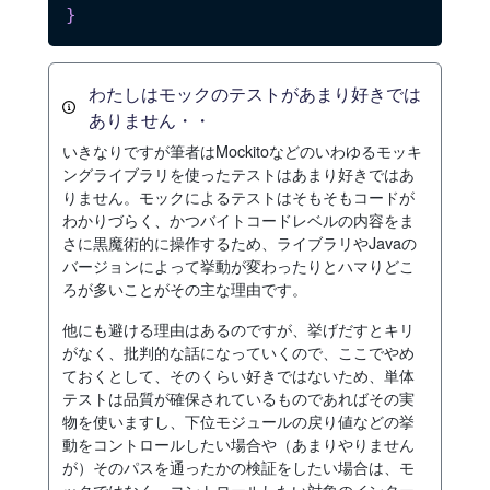
}
わたしはモックのテストがあまり好きでは
ありません・・
いきなりですが筆者はMockitoなどのいわゆるモッキ
ングライブラリを使ったテストはあまり好きではあ
りません。モックによるテストはそもそもコードが
わかりづらく、かつバイトコードレベルの内容をま
さに黒魔術的に操作するため、ライブラリやJavaの
バージョンによって挙動が変わったりとハマりどこ
ろが多いことがその主な理由です。
他にも避ける理由はあるのですが、挙げだすとキリ
がなく、批判的な話になっていくので、ここでやめ
ておくとして、そのくらい好きではないため、単体
テストは品質が確保されているものであればその実
物を使いますし、下位モジュールの戻り値などの挙
動をコントロールしたい場合や（あまりやりません
が）そのパスを通ったかの検証をしたい場合は、モ
ックではなく、コントロールしたい対象のインター