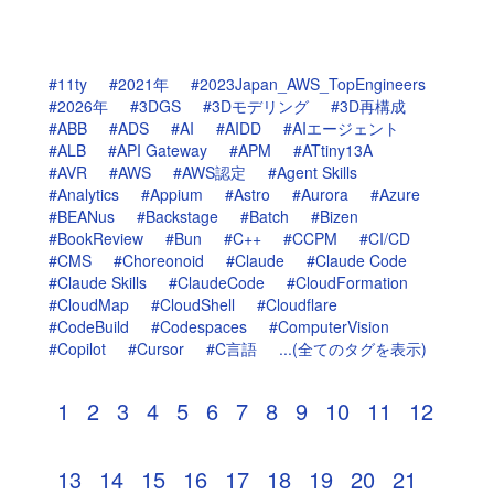
#11ty
#2021年
#2023Japan_AWS_TopEngineers
#2026年
#3DGS
#3Dモデリング
#3D再構成
#ABB
#ADS
#AI
#AIDD
#AIエージェント
#ALB
#API Gateway
#APM
#ATtiny13A
#AVR
#AWS
#AWS認定
#Agent Skills
#Analytics
#Appium
#Astro
#Aurora
#Azure
#BEANus
#Backstage
#Batch
#Bizen
#BookReview
#Bun
#C++
#CCPM
#CI/CD
#CMS
#Choreonoid
#Claude
#Claude Code
#Claude Skills
#ClaudeCode
#CloudFormation
#CloudMap
#CloudShell
#Cloudflare
#CodeBuild
#Codespaces
#ComputerVision
#Copilot
#Cursor
#C言語
...(全てのタグを表示)
1
2
3
4
5
6
7
8
9
10
11
12
13
14
15
16
17
18
19
20
21