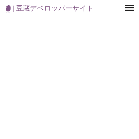
| 豆蔵デベロッパーサイト
マイクロサービス
機械学習・生成AI
アジャイル開発
フロントエンド
モデリング
統計解析
開発環境
ロボット
イベント
コンテナ
ブログ
テスト
CI/CD
OSS
学び
IoT