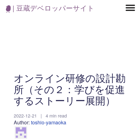
| 豆蔵デベロッパーサイト
マイクロサービス
機械学習・生成AI
アジャイル開発
フロントエンド
モデリング
統計解析
開発環境
ロボット
イベント
コンテナ
ブログ
テスト
CI/CD
OSS
学び
IoT
オンライン研修の設計勘
所（その２：学びを促進
するストーリー展開）
2022-12-21
|
4 min read
Author:
toshio-yamaoka