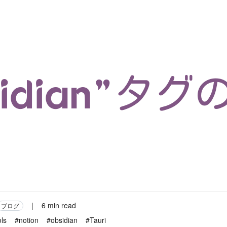
マイクロサービス
機械学習・生成AI
アジャイル開発
フロントエンド
モデリング
統計解析
開発環境
ロボット
イベント
コンテナ
ブログ
テスト
CI/CD
OSS
学び
IoT
sidian”タ
|
6 min read
ブログ
ols
#notion
#obsidian
#Tauri