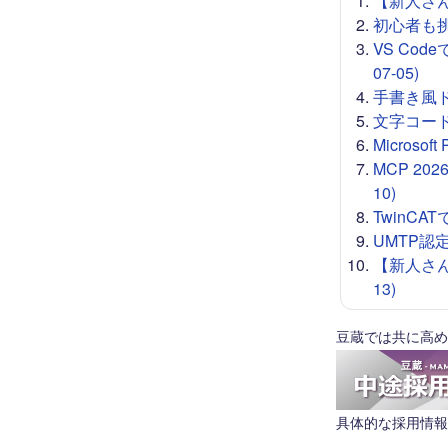
【新人さん向
初心者も挑戦
VS Co
07-05)
手書き風ドロー
文字コード 
Microso
MCP 20
10)
TwinCA
UMTP認定
【新人さん
13)
豆蔵では共に高め
具体的な採用情報