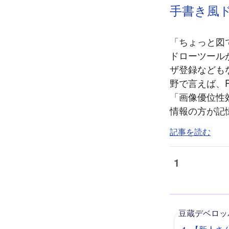
手書き風ドロ
「ちょっと図
ドローツールが、E
ザ登録なども
野で言えば、Pic
「画像優位性
情報の方が記憶
記事を読む
1
豆蔵デベロッ