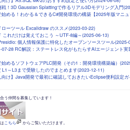
け】A5:SQL Mk-2のおすすめ設定と使い方(2024-06-08)
！3D Gaussian Splattingで作るリアル3Dモデリング入門(2026
deで始める！わかる＆できるC#開発環境の構築【2025年版マニュア
ツール Excalidraw のススメ(2023-03-22)
これだけは覚えておこう ～UTF-8編～(2025-06-13)
ft Presidio: 個人情報保護に特化したオープンソースツール(2025-01
26-07-28 RC解説：ステートレス化がもたらすAIエージェント実装(2
Tで始めるソフトウェアPLC開発（その1：開発環境構築編）(2025-0
 L1～L3まで受験したのでまとめます(2023-12-11)
向け】Java開発で最初に確認しておきたいEclipse便利設定ガイド(
合う仲間を募集しています！
は
こちら
からご覧いただけます。