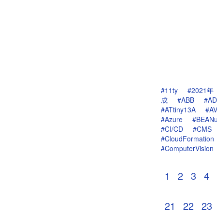
#11ty
#2021年
成
#ABB
#AD
#ATtiny13A
#A
#Azure
#BEAN
#CI/CD
#CMS
#CloudFormation
#ComputerVision
1
2
3
4
21
22
23