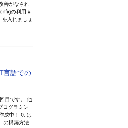
の改善がなされ
onfigの利用 #
fig を入れましょ
ST言語での
2回目です。 他
のプログラミン
成中！ 0. は
R）の構築方法