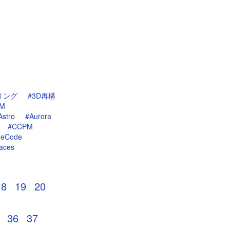
リング
#3D再構
PM
Astro
#Aurora
#CCPM
deCode
aces
18
19
20
36
37