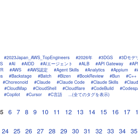
#2023Japan_AWS_TopEngineers
#2026年
#3DGS
#3Dモデ
S
#AI
#AIDD
#AIエージェント
#ALB
#API Gateway
#A
VR
#AWS
#AWS認定
#Agent Skills
#Analytics
#Appium
#
us
#Backstage
#Batch
#Bizen
#BookReview
#Bun
#C++
#Choreonoid
#Claude
#Claude Code
#Claude Skills
#Clau
#CloudMap
#CloudShell
#Cloudflare
#CodeBuild
#Codesp
#Copilot
#Cursor
#C言語
...(全てのタグを表示)
5
6
7
8
9
10
11
12
13
14
15
16
17
24
25
26
27
28
29
30
31
32
33
34
35