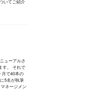
についてご紹介
リニューアルさ
たします。 それで
ヶ月で40本の
たに5名が執筆
トマネージメン