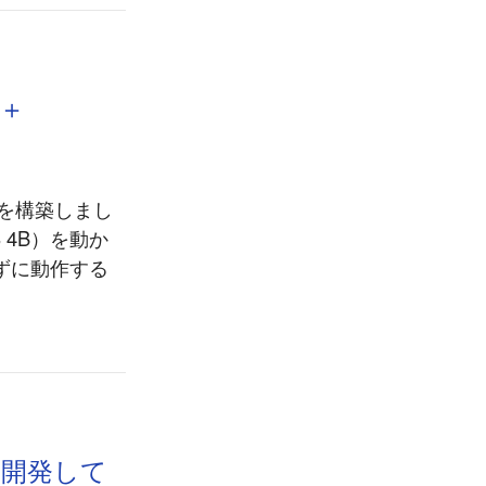
n＋
環境を構築しまし
3 4B）を動か
頼らずに動作する
ム開発して