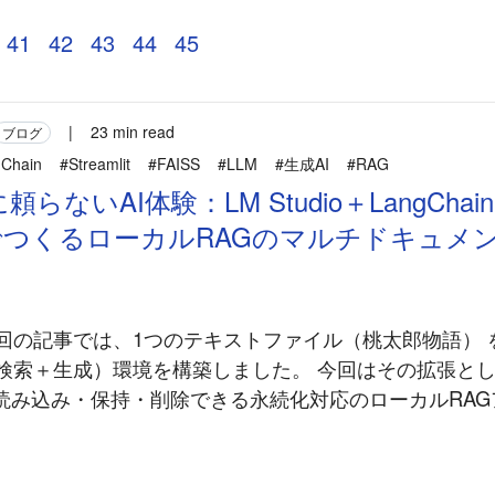
41
42
43
44
45
|
23 min read
ブログ
Chain
#Streamlit
#FAISS
#LLM
#生成AI
#RAG
らないAI体験：LM Studio＋LangChai
mlitでつくるローカルRAGのマルチドキュ
 前回の記事では、1つのテキストファイル（桃太郎物語）
（検索＋生成）環境を構築しました。 今回はその拡張と
読み込み・保持・削除できる永続化対応のローカルRAG