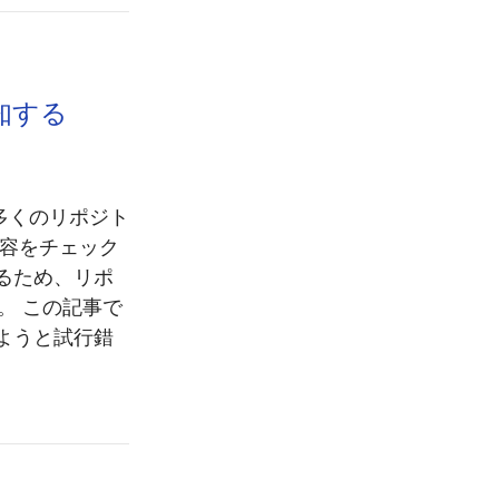
知する
、多くのリポジト
内容をチェック
るため、リポ
す。 この記事で
ようと試行錯