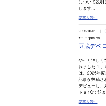
について説明
します...
記事を読む
2025-10-01
|
#retrospective
豆蔵デベロ
やっと涼しく
れました[1]。
は、2025年
記事が投稿さ
デビューし、累
ト # 1Qで
記事を読む