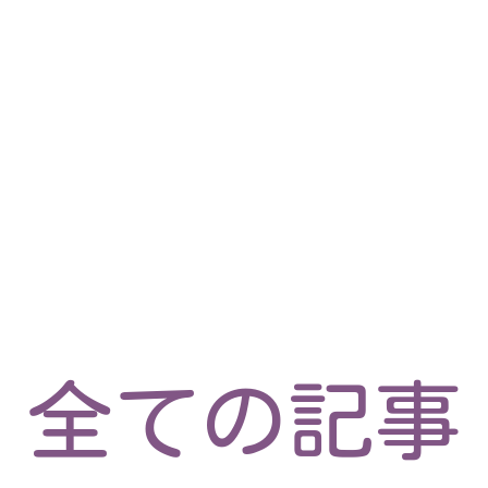
マイクロサービス
機械学習・生成AI
アジャイル開発
フロントエンド
モデリング
統計解析
開発環境
ロボット
イベント
コンテナ
ブログ
テスト
CI/CD
OSS
学び
IoT
全ての記事