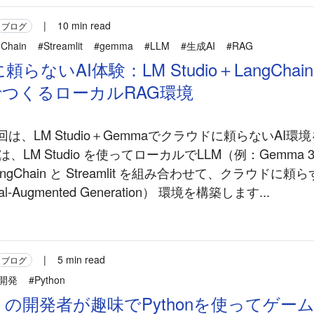
|
10 min read
ブログ
Chain
#Streamlit
#gemma
#LLM
#生成AI
#RAG
らないAI体験：LM Studio＋LangChai
litでつくるローカルRAG環境
前回は、LM Studio＋Gemmaでクラウドに頼らないAI
、LM Studio を使ってローカルでLLM（例：Gemma 
ngChain と Streamlit を組み合わせて、クラウドに
val-Augmented Generation） 環境を構築します...
|
5 min read
ブログ
開発
#Python
の開発者が趣味でPythonを使ってゲー