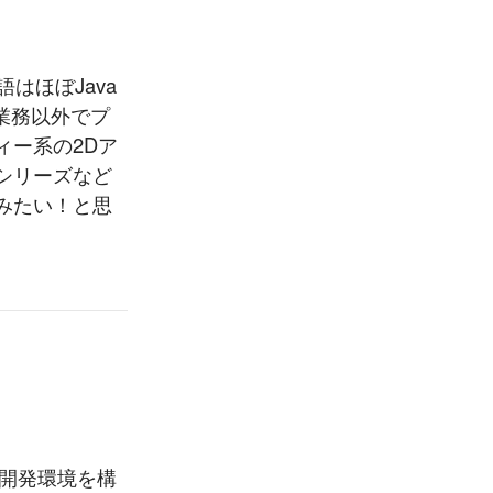
はほぼJava
。 業務以外でプ
ィー系の2Dア
シリーズなど
みたい！と思
a 開発環境を構