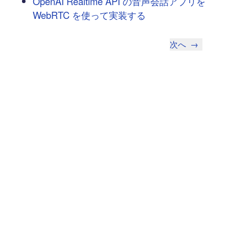
OpenAI Realtime API の音声会話アプリを
WebRTC を使って実装する
次へ
→
豆蔵では共に高め合う仲間を募集しています！
具体的な採用情報は
こちら
からご覧いただけます。
© 2026 MAMEZO Co.,Ltd.