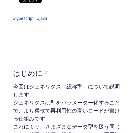
#typescript
#java
はじめに
#
今回はジェネリクス（総称型）について説明
します。
ジェネリクスは型をパラメーター化すること
で、より柔軟で再利用性の高いコードが書け
る仕組みです。
これにより、さまざまなデータ型を扱う同じ