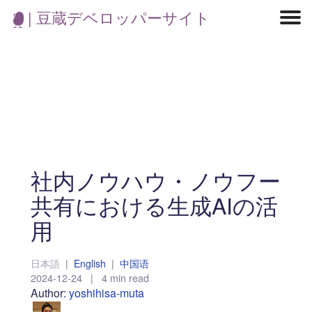
| 豆蔵デベロッパーサイト
マイクロサービス
機械学習・生成AI
アジャイル開発
フロントエンド
モデリング
統計解析
開発環境
ロボット
イベント
コンテナ
ブログ
テスト
CI/CD
OSS
学び
IoT
社内ノウハウ・ノウフー
共有における生成AIの活
用
日本語
|
English
|
中国语
2024-12-24
|
4 min read
Author:
yoshihisa-muta