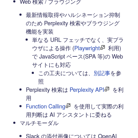
Web 検索 / ブラウジング
最新情報取得やハルシネーション抑制
のため Perplexity 検索やブラウジング
機能を実装
単なる URL フェッチでなく、実ブラ
ウザによる操作 (
Playwright
利用)
で JavaScript ベース(SPA 等)の Web
サイトにも対応
この工夫については、
別記事
を参
照
Perplexity 検索は
Perplexity API
を利
用
Function Calling
を使用して実際の利
用判断は AI アシスタントに委ねる
マルチモーダル
Slack の添付画像については OpenAI