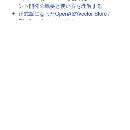
ント開発の概要と使い方を理解する
正式版になったOpenAIのVector Store /
File Searchツールを使う
OpenAI Realtime APIのWebRTCでロボッ
トを操作する
OpenAI Realtime API の音声会話アプリを
WebRTC を使って実装する
次へ
→
豆蔵では共に高め合う仲間を募集しています！
具体的な採用情報は
こちら
からご覧いただけます。