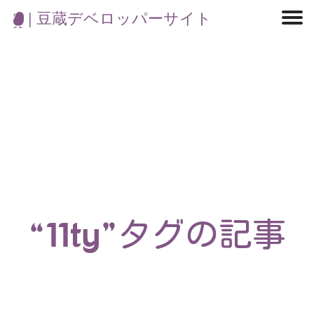
| 豆蔵デベロッパーサイト
マイクロサービス
機械学習・生成AI
アジャイル開発
フロントエンド
モデリング
統計解析
開発環境
ロボット
イベント
コンテナ
ブログ
テスト
CI/CD
OSS
学び
IoT
“11ty”タグの記事