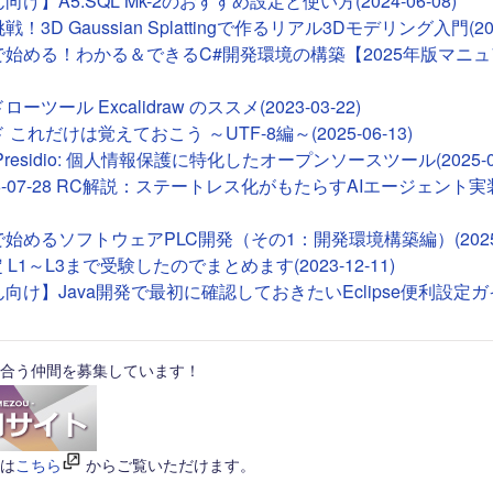
け】A5:SQL Mk-2のおすすめ設定と使い方(2024-06-08)
！3D Gaussian Splattingで作るリアル3Dモデリング入門(2026
deで始める！わかる＆できるC#開発環境の構築【2025年版マニュア
ツール Excalidraw のススメ(2023-03-22)
これだけは覚えておこう ～UTF-8編～(2025-06-13)
ft Presidio: 個人情報保護に特化したオープンソースツール(2025-01
26-07-28 RC解説：ステートレス化がもたらすAIエージェント実装(2
Tで始めるソフトウェアPLC開発（その1：開発環境構築編）(2025-0
 L1～L3まで受験したのでまとめます(2023-12-11)
向け】Java開発で最初に確認しておきたいEclipse便利設定ガイド(
合う仲間を募集しています！
は
こちら
からご覧いただけます。