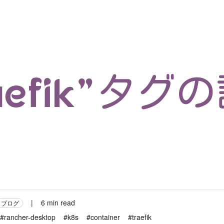
マイクロサービス
機械学習・生成AI
アジャイル開発
フロントエンド
モデリング
統計解析
開発環境
ロボット
コンテナ
イベント
ブログ
テスト
CI/CD
OSS
学び
IoT
raefik”タグ
|
6 min read
ブログ
#rancher-desktop
#k8s
#container
#traefik