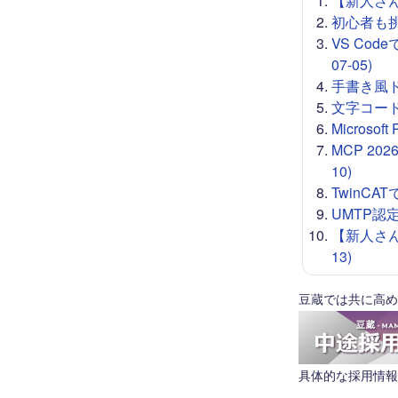
【新人さん向
初心者も挑戦
VS Co
07-05)
手書き風ドロー
文字コード 
Microso
MCP 20
10)
TwinCA
UMTP認定
【新人さん
13)
豆蔵では共に高め
具体的な採用情報