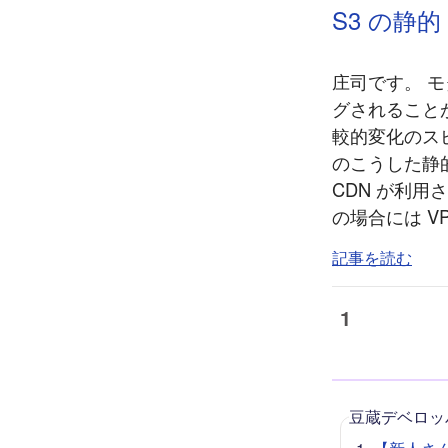
S3 の静的
庄司です。 
グされること
較的変化のス
のこうした静的な
CDN が利
の場合には V
記事を読む
1
豆蔵デベロッ