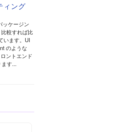
スティング
パッケージン
と比較すれば比
います。UI
nt のような
フロントエンド
す...