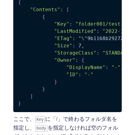
{
"Contents"
: 
[
{
"Key"
: 
"folder001/test.txt
"LastModified"
: 
"2022-12-1
"ETag"
: 
"\"
9b1168b29272aef
"Size"
: 7
,
"StorageClass"
: 
"STANDARD"
"Owner"
: 
{
"DisplayName"
: 
"-"
,
"ID"
: 
"-"
}
}
]
}
ここで、
に「/」で終わるフォルダ名を
Key
指定し、
を指定しなければ空のフォル
body