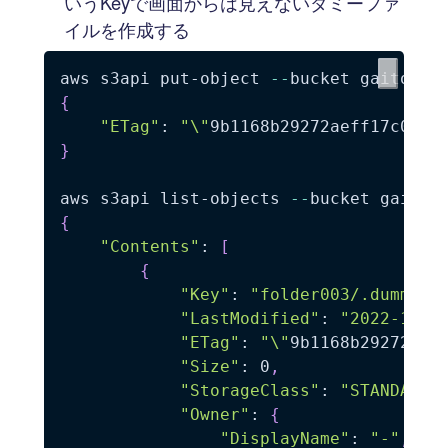
いうKeyで画面からは見えないダミーファ
イルを作成する
aws s3api put-object 
--
bucket gaitobuc
{
"ETag"
: 
"\"
9b1168b29272aeff17c058e
}
aws s3api list-objects 
--
{
"Contents"
: 
[
{
"Key"
: 
"folder003/.dummy"
,
"LastModified"
: 
"2022-12-1
"ETag"
: 
"\"
9b1168b29272aef
"Size"
: 0
,
"StorageClass"
: 
"STANDARD"
"Owner"
: 
{
"DisplayName"
: 
"-"
,