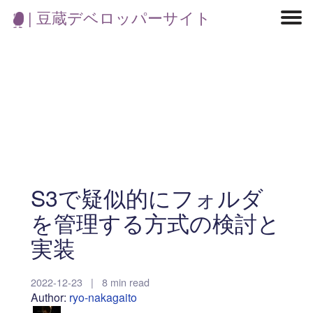
| 豆蔵デベロッパーサイト
マイクロサービス
機械学習・生成AI
アジャイル開発
フロントエンド
モデリング
統計解析
開発環境
ロボット
コンテナ
イベント
ブログ
テスト
CI/CD
OSS
学び
IoT
S3で疑似的にフォルダ
を管理する方式の検討と
実装
2022-12-23
|
8 min read
Author:
ryo-nakagaito