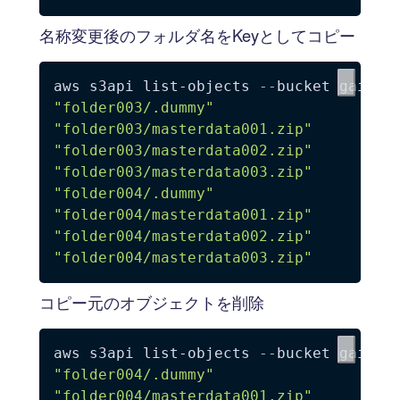
名称変更後のフォルダ名をKeyとしてコピー
aws s3api list-objects 
--
bucket gaitob
"folder003/.dummy"
"folder003/masterdata001.zip"
"folder003/masterdata002.zip"
"folder003/masterdata003.zip"
"folder004/.dummy"
"folder004/masterdata001.zip"
"folder004/masterdata002.zip"
"folder004/masterdata003.zip"
コピー元のオブジェクトを削除
aws s3api list-objects 
--
bucket gaitob
"folder004/.dummy"
"folder004/masterdata001.zip"