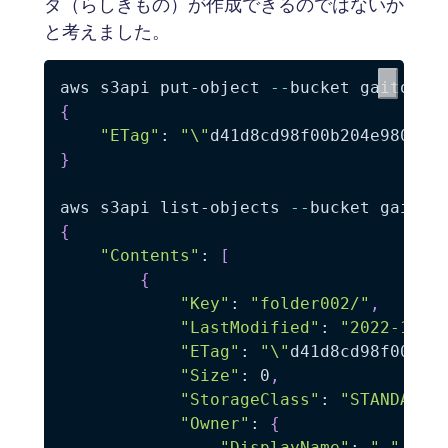
ダ（らしきもの）が作成できるのではないか
と考えました。
aws s3api put-object 
--
bucket gaitobuc
{
"ETag"
: 
"\"
d41d8cd98f00b204e980099
}
aws s3api list-objects 
--
{
"Contents"
: 
[
{
"Key"
: 
"folder002/"
,
"LastModified"
: 
"2022-12-1
"ETag"
: 
"\"
d41d8cd98f00b20
"Size"
: 0
,
"StorageClass"
: 
"STANDARD"
"Owner"
: 
{
"DisplayName"
: 
"-"
,