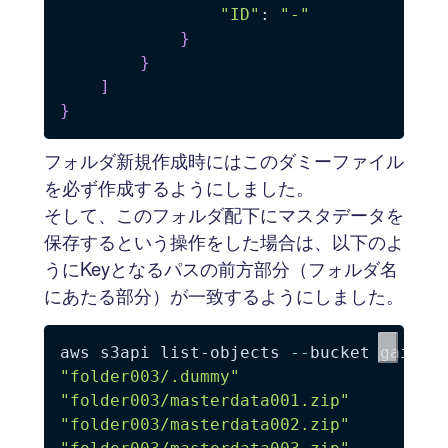
"ID"
: 
"-"
}
}
]
}
フォルダ新規作成時にはこのダミーファイル
を必ず作成するようにしました。
そして、このフォルダ配下にマスタデータを
保存するという操作をした場合は、以下のよ
うにKeyとなるパスの前方部分（フォルダ名
にあたる部分）が一致するようにしました。
aws s3api list-objects 
--
bucket gaitob
"folder003/.dummy"
"folder003/masterdata001.zip"
"folder003/masterdata002.zip"