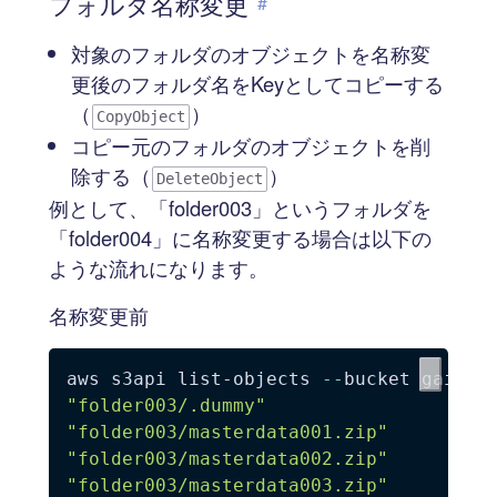
フォルダ名称変更
#
対象のフォルダのオブジェクトを名称変
更後のフォルダ名をKeyとしてコピーする
（
）
CopyObject
コピー元のフォルダのオブジェクトを削
除する（
）
DeleteObject
例として、「folder003」というフォルダを
「folder004」に名称変更する場合は以下の
ような流れになります。
名称変更前
aws s3api list-objects 
--
bucket gaitob
"folder003/.dummy"
"folder003/masterdata001.zip"
"folder003/masterdata002.zip"
"folder003/masterdata003.zip"