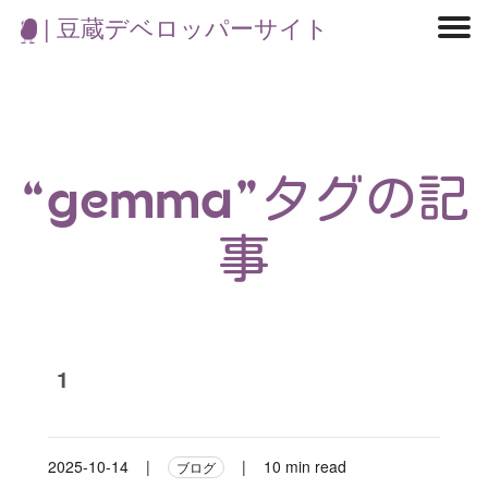
| 豆蔵デベロッパーサイト
マイクロサービス
機械学習・生成AI
アジャイル開発
フロントエンド
モデリング
統計解析
開発環境
ロボット
コンテナ
イベント
ブログ
テスト
CI/CD
OSS
学び
IoT
“gemma”タグの記
事
1
2025-10-14
|
|
10 min read
ブログ