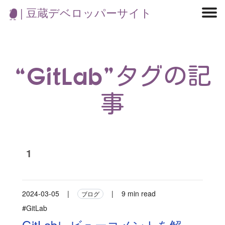
| 豆蔵デベロッパーサイト
マイクロサービス
機械学習・生成AI
アジャイル開発
フロントエンド
モデリング
統計解析
開発環境
ロボット
イベント
コンテナ
ブログ
テスト
CI/CD
OSS
学び
IoT
“GitLab”タグの記
事
1
2024-03-05
|
|
9 min read
ブログ
#GitLab
GitLabレビューコメントを解