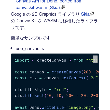
Canvas API for Deno, ported from
canvaskit-wasm (Skia).
Google の 2D Graphics ライブラリ
Skia
の CanvasKit を WASM に移植したライブラ
リです。
簡単なサンプルです。
use_canvas.ts
import
{
 createCanvas 
}
from
"https://
const
 canvas 
=
createCanvas
(
200
,
200
)
;
const
 ctx 
=
 canvas
.
getContext
(
"2d"
)
;
ctx
.
fillStyle 
=
"red"
;
ctx
.
fillRect
(
10
,
10
,
200
-
20
,
200
-
2
await
 Deno
.
writeFile
(
"image.png"
,
 canv