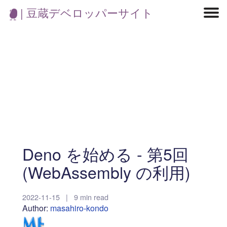
| 豆蔵デベロッパーサイト
マイクロサービス
機械学習・生成AI
アジャイル開発
フロントエンド
モデリング
統計解析
開発環境
ロボット
イベント
コンテナ
ブログ
テスト
CI/CD
OSS
学び
IoT
Deno を始める - 第5回
(WebAssembly の利用)
2022-11-15
|
9 min read
Author:
masahiro-kondo