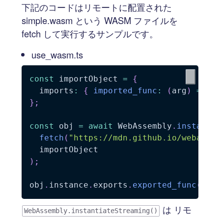
下記のコードはリモートに配置された
simple.wasm という WASM ファイルを
fetch して実行するサンプルです。
use_wasm.ts
const
 importObject 
=
{
  imports
:
{
imported_func
:
(
arg
)
=>
c
}
;
const
 obj 
=
await
 WebAssembly
.
instanti
fetch
(
"https://mdn.github.io/webasse
)
;
obj
.
instance
.
exports
.
exported_func
(
)
は リモ
WebAssembly.instantiateStreaming()