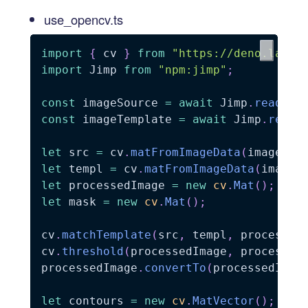
use_opencv.ts
import
{
 cv 
}
from
"https://deno.land/
import
 Jimp 
from
"npm:jimp"
;
const
 imageSource 
=
await
 Jimp
.
read
(
".
const
 imageTemplate 
=
await
 Jimp
.
read
(
let
 src 
=
 cv
.
matFromImageData
(
imageSou
let
 templ 
=
 cv
.
matFromImageData
(
imageT
let
 processedImage 
=
new
cv
.
Mat
(
)
;
let
 mask 
=
new
cv
.
Mat
(
)
;
cv
.
matchTemplate
(
src
,
 templ
,
 processed
cv
.
threshold
(
processedImage
,
 processed
processedImage
.
convertTo
(
processedImag
let
 contours 
=
new
cv
.
MatVector
(
)
;