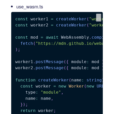
use_wasm.ts
const
 worker1 
=
createWorker
(
"worker1"
const
 worker2 
=
createWorker
(
"worker2"
const
 mod 
=
await
 WebAssembly
.
compileS
fetch
(
"https://mdn.github.io/webasse
)
;
worker1
.
postMessage
(
{
 module
:
 mod 
}
)
;
worker2
.
postMessage
(
{
 module
:
 mod 
}
)
;
function
createWorker
(
name
:
string
)
:
 w
const
 worker 
=
new
Worker
(
new
URL
(
".
    type
:
"module"
,
    name
:
 name
,
}
)
;
return
 worker
;