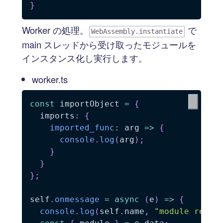
}
Worker の処理。
で
WebAssembly.instantiate
main スレッドから受け取ったモジュールを
インスタンス化し実行します。
worker.ts
const
 importObject 
=
{
  imports
:
{
imported_func
:
 arg 
=>
{
console
.
log
(
arg
)
;
}
}
}
;
self
.
onmessage
=
async
(
e
)
=>
{
console
.
log
(
self
.
name
,
"module recei