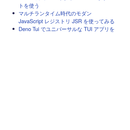
トを使う
マルチランタイム時代のモダン
JavaScript レジストリ JSR を使ってみる
Deno Tui でユニバーサルな TUI アプリを
作る
Lume入門(第4回) - ページ部品をコンポー
ネント化して再利用する
Lume入門(第3回) - ページをタグ管理して
検索性を高める
Deno Fest(ディノフェス)参加メモ
Lume入門(第2回) - テンプレートエンジン
としてJSXとMDXを使う
Deno のメッセージング基盤 Deno
Queues を試す
次へ
→