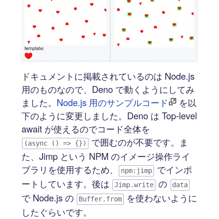
ドキュメントに掲載されているのは Node.js
用のものなので、Deno で動くようにしてみ
ました。
Node.js 用のサンプルコード
を以
下のように変更しました。Deno は Top-level
await が使えるのでコード全体を
で囲むのが不要です。ま
(async () => {})
た、Jimp という NPM のイメージ操作ライ
ブラリを使用するため、
でインポ
npm:jimp
ートしています。後は
の
Jimp.write
data
で Node.js の
を使わないように
Buffer.from
したぐらいです。