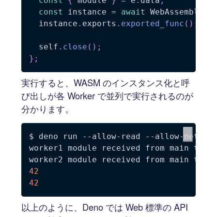
const
{
 module 
}
=
 e
.
data
;
const
 instance 
=
await
 WebAssembly
.
i
  instance
.
exports
.
exported_func
(
)
;
  self
.
close
(
)
;
}
;
実行すると、WASM のインスタンス化と呼
び出しが各 Worker で並列で実行されるのが
分かります。
$ deno run --allow-read --allow-net use
worker1 module received from main threa
42
42
以上のように、Deno では Web 標準の API