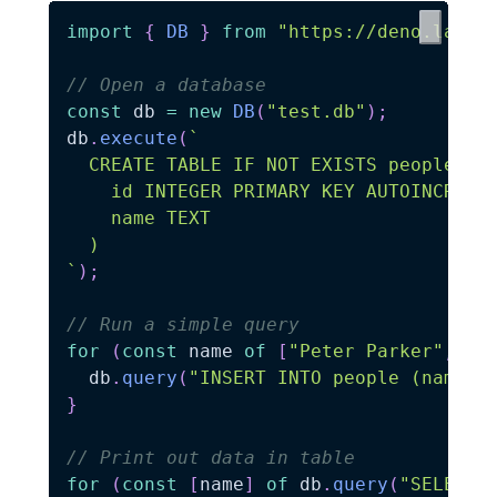
import
{
DB
}
from
"https://deno.land/
// Open a database
const
 db 
=
new
DB
(
"test.db"
)
;
db
.
execute
(
`
  CREATE TABLE IF NOT EXISTS people (

    id INTEGER PRIMARY KEY AUTOINCREMEN
    name TEXT

`
)
;
// Run a simple query
for
(
const
 name 
of
[
"Peter Parker"
,
"C
  db
.
query
(
"INSERT INTO people (name) 
}
// Print out data in table
for
(
const
[
name
]
of
 db
.
query
(
"SELECT 