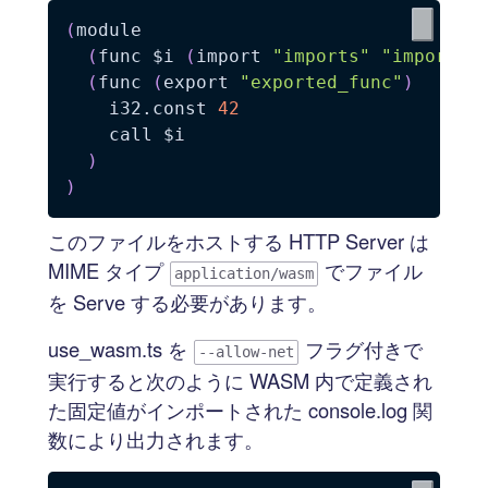
(
module
(
func
 $i 
(
import
"imports"
"imported
(
func
(
export
"exported_func"
)
    i32.const 
42
    call $i

)
)
このファイルをホストする HTTP Server は
MIME タイプ
でファイル
application/wasm
を Serve する必要があります。
use_wasm.ts を
フラグ付きで
--allow-net
実行すると次のように WASM 内で定義され
た固定値がインポートされた console.log 関
数により出力されます。