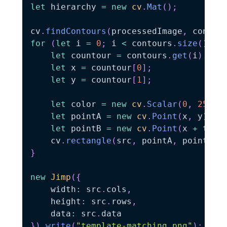
let
 hierarchy 
=
new
cv
.
Mat
(
)
;
cv
.
findContours
(
processedImage
,
 contou
for
(
let
 i 
=
0
;
 i 
<
 contours
.
size
(
)
;
+
let
 countour 
=
 contours
.
get
(
i
)
.
dat
let
 x 
=
 countour
[
0
]
;
let
 y 
=
 countour
[
1
]
;
let
 color 
=
new
cv
.
Scalar
(
0
,
255
,
let
 pointA 
=
new
cv
.
Point
(
x
,
 y
)
;
let
 pointB 
=
new
cv
.
Point
(
x 
+
 temp
    cv
.
rectangle
(
src
,
 pointA
,
 pointB
,
 
}
new
Jimp
(
{
    width
:
 src
.
cols
,
    height
:
 src
.
rows
,
    data
:
 src
.
}
)
.
write
(
"template-matching.png"
)
;