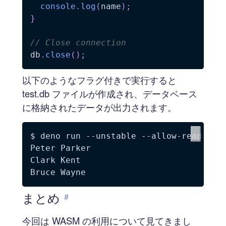
console
.
log
(
name
)
;
}
// Close connection
db
.
close
(
)
;
以下のようなフラグ付きで実行すると
test.db ファイルが作成され、データベース
に格納されたデータが出力されます。
$ deno run 
--unstable
 --allow-read --al
Peter Parker

Clark Kent

まとめ
#
今回は WASM の利用について見てきまし