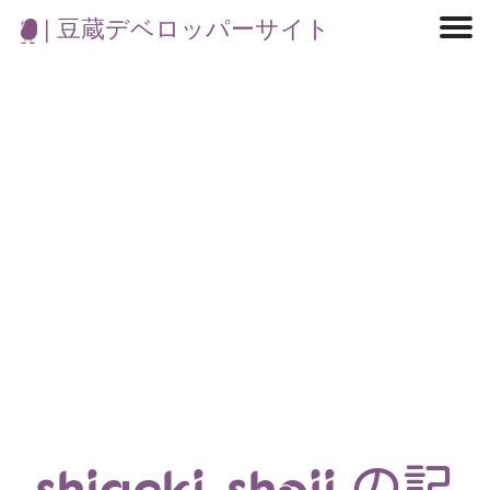
| 豆蔵デベロッパーサイト
マイクロサービス
機械学習・生成AI
アジャイル開発
フロントエンド
モデリング
統計解析
開発環境
ロボット
イベント
コンテナ
ブログ
テスト
CI/CD
OSS
学び
IoT
shigeki-shoji の記