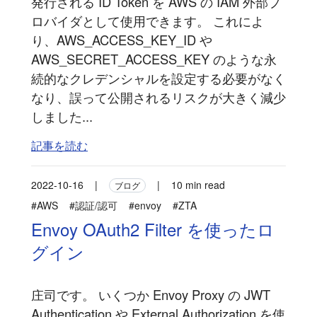
発行される ID Token を AWS の IAM 外部プ
ロバイダとして使用できます。 これによ
り、AWS_ACCESS_KEY_ID や
AWS_SECRET_ACCESS_KEY のような永
続的なクレデンシャルを設定する必要がなく
なり、誤って公開されるリスクが大きく減少
しました...
記事を読む
2022-10-16
|
|
10 min read
ブログ
#AWS
#認証/認可
#envoy
#ZTA
Envoy OAuth2 Filter を使ったロ
グイン
庄司です。 いくつか Envoy Proxy の JWT
Authentication や External Authorization を使