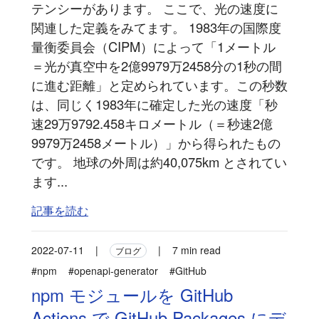
テンシーがあります。 ここで、光の速度に
関連した定義をみてます。 1983年の国際度
量衡委員会（CIPM）によって「1メートル
＝光が真空中を2億9979万2458分の1秒の間
に進む距離」と定められています。この秒数
は、同じく1983年に確定した光の速度「秒
速29万9792.458キロメートル（＝秒速2億
9979万2458メートル）」から得られたもの
です。 地球の外周は約40,075km とされてい
ます...
記事を読む
2022-07-11
|
|
7 min read
ブログ
#npm
#openapi-generator
#GitHub
npm モジュールを GitHub
Actions で GitHub Packages にデ