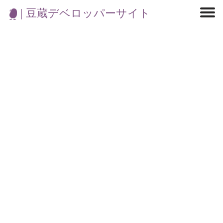
| 豆蔵デベロッパーサイト
マイクロサービス
機械学習・生成AI
アジャイル開発
フロントエンド
モデリング
統計解析
開発環境
ロボット
コンテナ
イベント
ブログ
テスト
CI/CD
OSS
学び
IoT