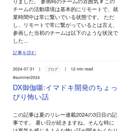
りました。 参画時のチームの雰囲気 # この
チームの活動環境は基本的にリモートで、就
業時間中は常に繋いでいる状態です。 ただ
し、リモートで常に繋がっているとは言え、
参画した当初のチームは以下のような状況で
した...
記事を読む
2024-07-31
|
|
12 min read
ブログ
#summer2024
DX御伽噺:イマドキ開発のちょっ
ぴり怖い話
この記事は夏のリレー連載2024の3日目の記
事です。 暑い日が続きますね。そんな時に
は寒気を感じるような怖い話が聞きたくなり