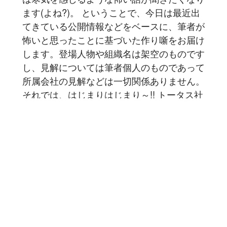
ます(よね?)。 ということで、今日は最近出
てきている公開情報などをベースに、筆者が
怖いと思ったことに基づいた作り噺をお届け
します。登場人物や組織名は架空のものです
し、見解については筆者個人のものであって
所属会社の見解などは一切関係ありません。
それでは、はじまりはじまり～!! トータス社
のこと # あるところにトータス社という老
舗眼鏡メーカーがありました...
記事を読む
2024-07-30
|
|
7 min read
ブログ
#電子工作
#メディアプレイヤー
#summer2024
奥さんが「ガスコンロつけっぱ
なしで危ない思いをしたので警