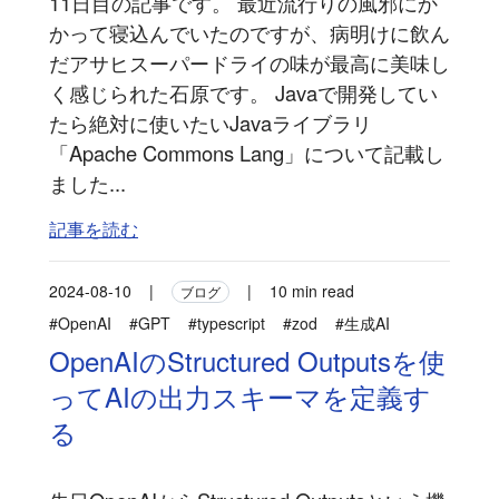
11日目の記事です。 最近流行りの風邪にか
かって寝込んでいたのですが、病明けに飲ん
だアサヒスーパードライの味が最高に美味し
く感じられた石原です。 Javaで開発してい
たら絶対に使いたいJavaライブラリ
「Apache Commons Lang」について記載し
ました...
記事を読む
2024-08-10
|
|
10 min read
ブログ
#OpenAI
#GPT
#typescript
#zod
#生成AI
OpenAIのStructured Outputsを使
ってAIの出力スキーマを定義す
る