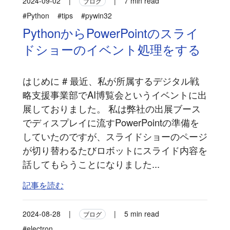
2024-09-02
|
|
7 min read
ブログ
#Python
#tips
#pywin32
PythonからPowerPointのスライ
ドショーのイベント処理をする
はじめに # 最近、私が所属するデジタル戦
略支援事業部でAI博覧会というイベントに出
展しておりました。 私は弊社の出展ブース
でディスプレイに流すPowerPointの準備を
していたのですが、スライドショーのページ
が切り替わるたびロボットにスライド内容を
話してもらうことになりました...
記事を読む
2024-08-28
|
|
5 min read
ブログ
#electron