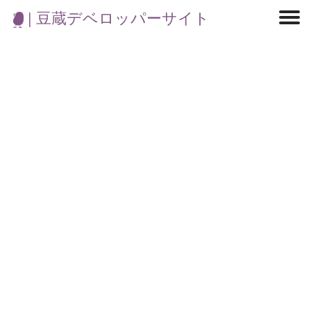
| 豆蔵デベロッパーサイト
マイクロサービス
機械学習・生成AI
アジャイル開発
フロントエンド
モデリング
統計解析
開発環境
ロボット
イベント
コンテナ
ブログ
テスト
CI/CD
OSS
学び
IoT