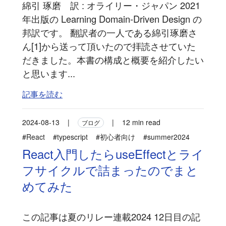
綿引 琢磨 訳 : オライリー・ジャパン 2021
年出版の Learning Domain-Driven Design の
邦訳です。 翻訳者の一人である綿引琢磨さ
ん[1]から送って頂いたので拝読させていた
だきました。本書の構成と概要を紹介したい
と思います...
記事を読む
2024-08-13
|
|
12 min read
ブログ
#React
#typescript
#初心者向け
#summer2024
React入門したらuseEffectとライ
フサイクルで詰まったのでまと
めてみた
この記事は夏のリレー連載2024 12日目の記