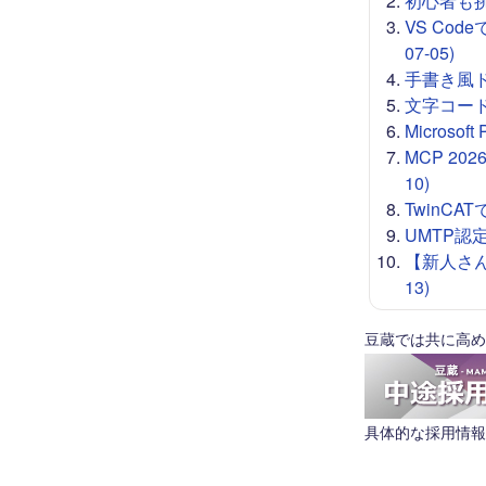
初心者も挑戦
VS Co
07-05)
手書き風ドロー
文字コード 
Microso
MCP 20
10)
TwinCA
UMTP認定
【新人さん
13)
豆蔵では共に高め
具体的な採用情報