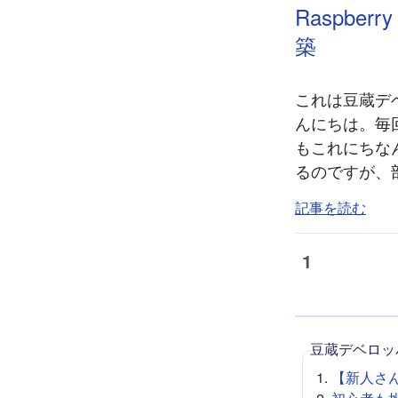
Raspbe
築
これは豆蔵デベ
んにちは。毎回
もこれにちなん
るのですが、
記事を読む
1
豆蔵デベロッ
【新人さん向