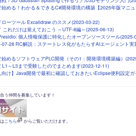
！3D Gaussian Splattingで作るリアル3Dモデリング入門(2026
deで始める！わかる＆できるC#開発環境の構築【2025年版マニュア
ツール Excalidraw のススメ(2023-03-22)
これだけは覚えておこう ～UTF-8編～(2025-06-13)
ft Presidio: 個人情報保護に特化したオープンソースツール(2025-01
26-07-28 RC解説：ステートレス化がもたらすAIエージェント実装(2
Tで始めるソフトウェアPLC開発（その1：開発環境構築編）(2025-0
 L1～L3まで受験したのでまとめます(2023-12-11)
向け】Java開発で最初に確認しておきたいEclipse便利設定ガイド(
合う仲間を募集しています！
は
こちら
からご覧いただけます。