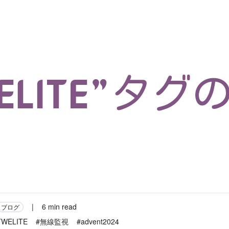
マイクロサービス
機械学習・生成AI
アジャイル開発
フロントエンド
モデリング
統計解析
開発環境
ロボット
イベント
コンテナ
ブログ
テスト
CI/CD
OSS
学び
IoT
ELITE”タグ
|
6 min read
ブログ
TWELITE
#無線監視
#advent2024