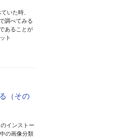
べていた時、
ので調べてみる
」であることが
ット
みる（その
 のインストー
の中の画像分類