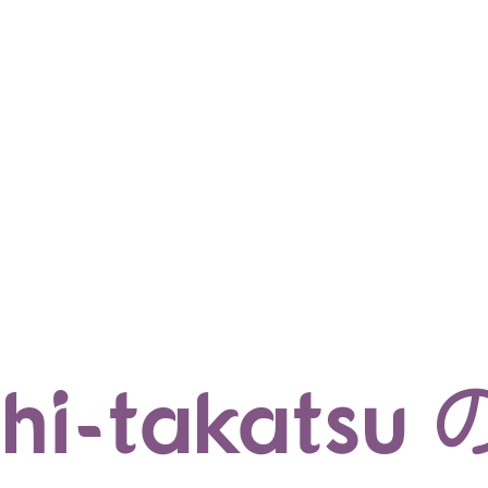
マイクロサービス
機械学習・生成AI
アジャイル開発
フロントエンド
モデリング
統計解析
開発環境
ロボット
イベント
コンテナ
ブログ
テスト
CI/CD
OSS
学び
IoT
chi-takats