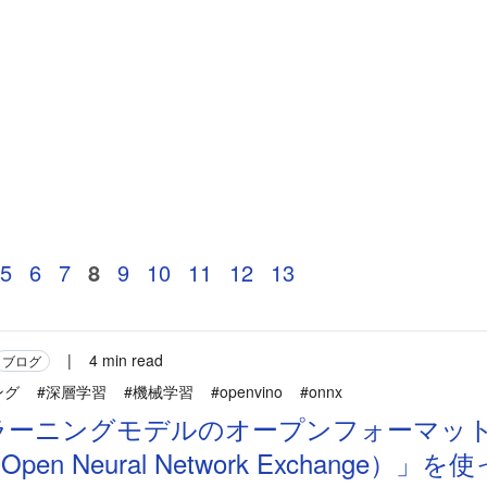
5
6
7
8
9
10
11
12
13
|
4 min read
ブログ
ング
#深層学習
#機械学習
#openvino
#onnx
ラーニングモデルのオープンフォーマッ
pen Neural Network Exchange）」