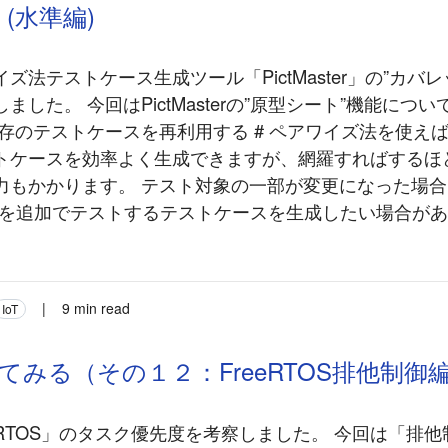
(水準編)
ズ法テストケース生成ツール「PictMaster」の”カバ
ました。 今回はPictMasterの”原型シート”機能につ
既存のテストケースを再利用する # ペアワイズ法を使え
トケースを効率よく生成できますが、網羅すればするほ
力もかかります。 テスト対象の一部が変更になった場合
”を追加でテストするテストケースを生成したい場合があり
|
9 min read
IoT
使ってみる（その１２：FreeRTOS排他制御
eRTOS」のタスク優先度を考察しました。 今回は「排