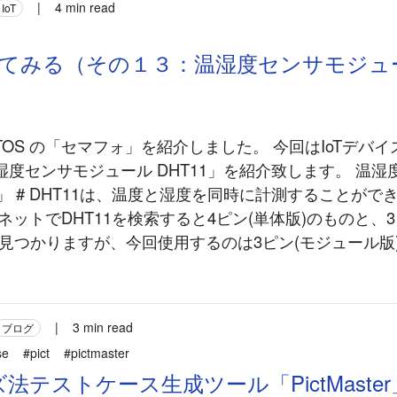
|
4 min read
IoT
使ってみる（その１３：温湿度センサモジュ
）
eRTOS の「セマフォ」を紹介しました。 今回はIoTデバ
度センサモジュール DHT11」を紹介致します。 温湿
1」 # DHT11は、温度と湿度を同時に計測することが
ネットでDHT11を検索すると4ピン(単体版)のものと、
見つかりますが、今回使用するのは3ピン(モジュール版)の
|
3 min read
ブログ
se
#pict
#pictmaster
法テストケース生成ツール「PictMaste