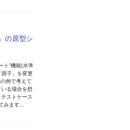
r」の原型シ
ート”機能(水準
「因子」を変更
下の例で考えて
っている場合を想
 テストケース
みます...