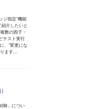
レッジ指定”機能
いて紹介したいと
ば複数の因子・
どテスト実行
に、”変更にな
ます...
編）
他制御」につい