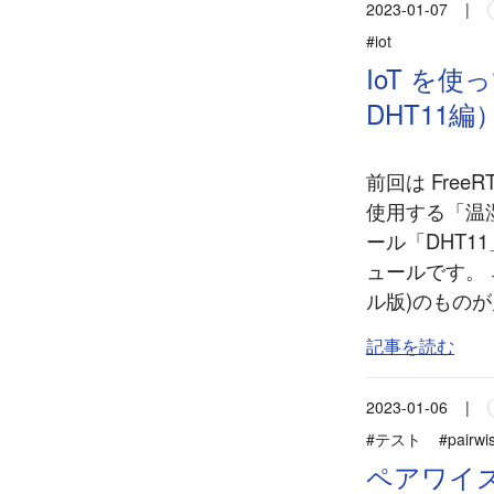
2023-01-07
|
#iot
IoT を
DHT11編
前回は Fre
使用する「温湿
ール「DHT1
ュールです。 
ル版)のものが
記事を読む
2023-01-06
|
#テスト
#pairwi
ペアワイズ