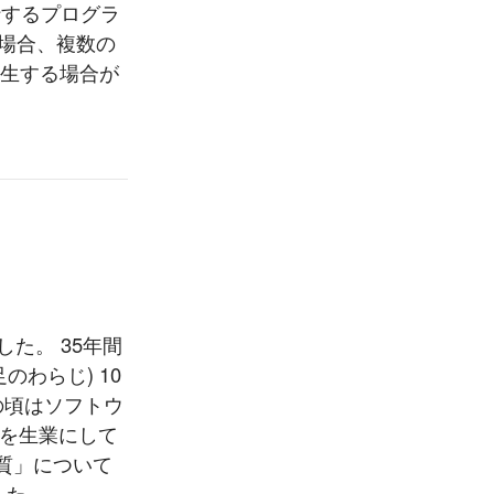
行するプログラ
る場合、複数の
発生する場合が
た。 35年間
わらじ) 10
の頃はソフトウ
発を生業にして
質」について
...