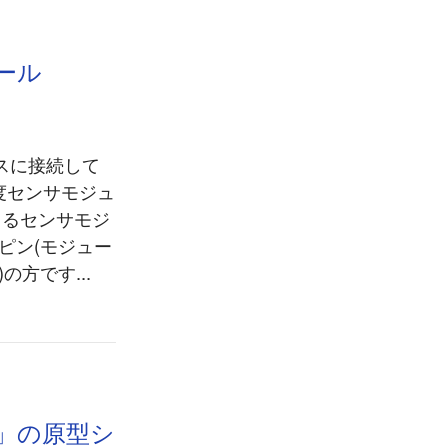
ール
イスに接続して
度センサモジュ
できるセンサモジ
3ピン(モジュー
方です...
r」の原型シ