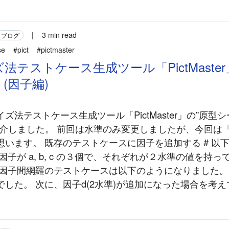
|
3 min read
ブログ
se
#pict
#pictmaster
法テストケース生成ツール「PictMaste
(因子編)
ズ法テストケース生成ツール「PictMaster」の”原型シ
紹介しました。 前回は水準のみ変更しましたが、今回は
思います。 既存のテストケースに因子を追加する # 以
因子が a, b, c の３個で、それぞれが２水準の値を持
２因子間網羅のテストケースは以下のようになりました。
した。 次に、因子d(2水準)が追加になった場合を考えて