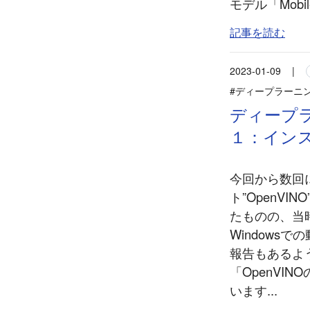
モデル「Mobi
記事を読む
2023-01-09
|
#ディープラーニ
ディープラ
１：イン
今回から数回
ト”OpenV
たものの、当
Windowsで
報告もあるよ
「OpenV
います...