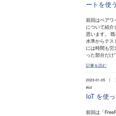
ートを使う
前回はペアワイ
について紹介し
思います。 
水準からテス
には時間も労
った部分だけ
記事を読む
2023-01-05
|
#iot
IoT を
前回は「Fre