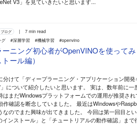
leNet V3」を見ていきたいと思います...
|
7 min read
ブログ
ング
#深層学習
#機械学習
#openvino
ーニング初心者がOpenVINOを使って
ストール編）
に分けて「ディープラーニング・アプリケーション開発
INO”」について紹介したいと思います。 実は、数年前に
時はまだWindowsプラットフォームでの運用が推奨さ
の動作確認を断念していました。 最近はWindowsやRaspbe
うなのでまた興味が出てきました。 今回は第一回目と
INOのインストール」と「チュートリアルの動作確認」ま