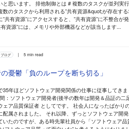
いと思います。 排他制御とは # 複数のタスクが並列実
数のタスクから利用される”共有資源&quot;が存在す
に”共有資源”にアクセスすると、”共有資源”に不整合が
共有資源”には、メモリや外部機器などが該当します...
|
5 min read
ブログ
者の憂鬱「負のループを断ち切る」
で35年ほどソフトウェア開発関係の仕事に従事してきまし
年間：ソフトウェア開発者(後半の数年は開発＆品証の二足の
ウェア品質保証者 としてです。 社会人になったばかり
に配属されました。 それ以降、ずっとソフトウェア開
ていたのですが、ある時先輩社員から「ソフトウェア品
ソフトウェア品質って面白いな”と考えるようになりました