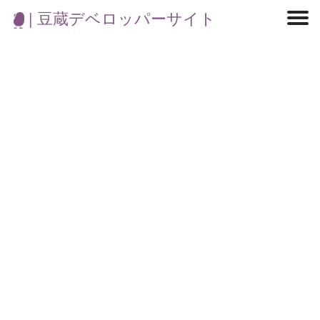
| 豆蔵デベロッパーサイト
マイクロサービス
機械学習・生成AI
アジャイル開発
フロントエンド
モデリング
統計解析
開発環境
ロボット
イベント
コンテナ
ブログ
テスト
CI/CD
OSS
学び
IoT