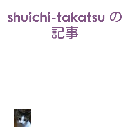
shuichi-takatsu の
記事