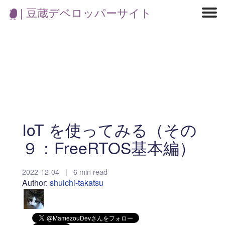
| 豆蔵デベロッパーサイト
マイクロサービス
機械学習・生成AI
アジャイル開発
フロントエンド
モデリング
統計解析
開発環境
ロボット
イベント
コンテナ
ブログ
テスト
CI/CD
OSS
学び
IoT
IoT を使ってみる（その
９：FreeRTOS基本編）
2022-12-04
|
6 min read
Author:
shuichi-takatsu