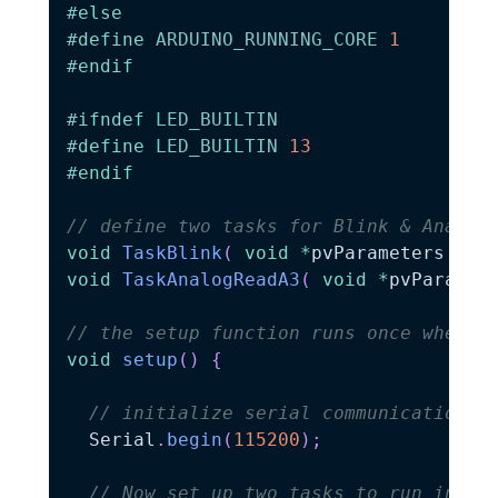
#
else
#
define
ARDUINO_RUNNING_CORE
1
#
endif
#
ifndef
LED_BUILTIN
#
define
LED_BUILTIN
13
#
endif
// define two tasks for Blink & Analog
void
TaskBlink
(
void
*
pvParameters 
)
;
void
TaskAnalogReadA3
(
void
*
pvParamet
// the setup function runs once when y
void
setup
(
)
{
// initialize serial communication a
  Serial
.
begin
(
115200
)
;
// Now set up two tasks to run indep