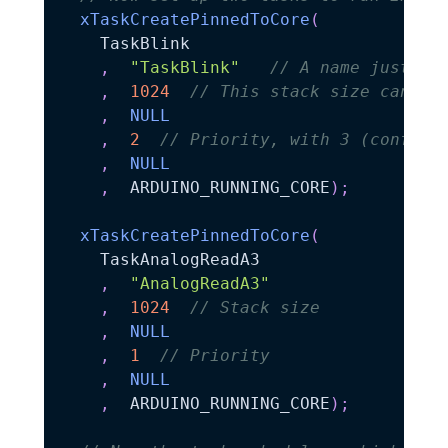
xTaskCreatePinnedToCore
(
    TaskBlink

,
"TaskBlink"
// A name just fo
,
1024
// This stack size can be
,
NULL
,
2
// Priority, with 3 (configM
,
NULL
,
  ARDUINO_RUNNING_CORE
)
;
xTaskCreatePinnedToCore
(
    TaskAnalogReadA3

,
"AnalogReadA3"
,
1024
// Stack size
,
NULL
,
1
// Priority
,
NULL
,
  ARDUINO_RUNNING_CORE
)
;