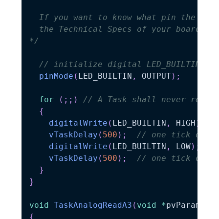
  If you want to know what pin the on-b
  the Technical Specs of your board.

*/
// initialize digital LED_BUILTIN on
pinMode
(
LED_BUILTIN
,
 OUTPUT
)
;
for
(
;
;
)
// A Task shall never retur
{
digitalWrite
(
LED_BUILTIN
,
 HIGH
)
;
vTaskDelay
(
500
)
;
// one tick dela
digitalWrite
(
LED_BUILTIN
,
 LOW
)
;
vTaskDelay
(
500
)
;
// one tick dela
}
}
void
TaskAnalogReadA3
(
void
*
pvParamete
{