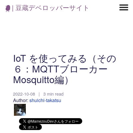
| 豆蔵デベロッパーサイト
マイクロサービス
機械学習・生成AI
アジャイル開発
フロントエンド
モデリング
統計解析
開発環境
ロボット
イベント
コンテナ
ブログ
テスト
CI/CD
OSS
学び
IoT
IoT を使ってみる（その
６：MQTTブローカー
Mosquitto編）
2022-10-08
|
3 min read
Author:
shuichi-takatsu