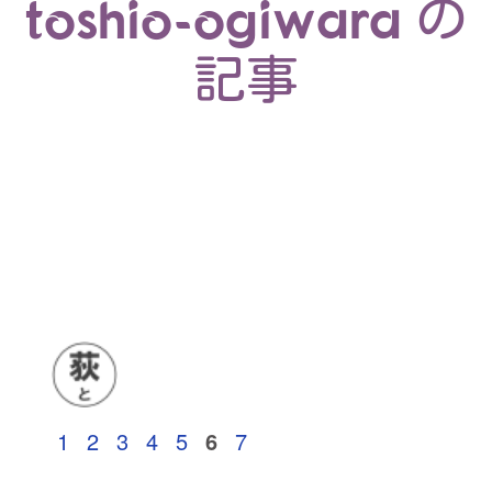
toshio-ogiwara の
記事
1
2
3
4
5
6
7