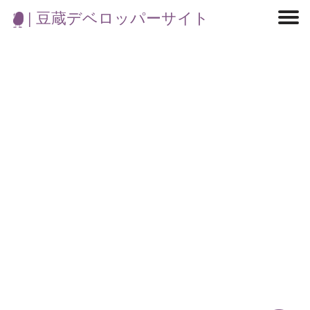
| 豆蔵デベロッパーサイト
マイクロサービス
機械学習・生成AI
アジャイル開発
フロントエンド
モデリング
統計解析
開発環境
ロボット
コンテナ
イベント
ブログ
テスト
CI/CD
OSS
学び
IoT