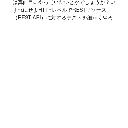
は真面目にやっていないとかでしょうか？い
ずれにせよHTTPレベルでRESTリソース
（REST API）に対するテストを細かくやろ
うと思った場合、それなりに手間は掛かると
思います...
記事を読む
1
2
3
4
5
6
7
豆蔵では共に高め合う仲間を募集しています！
具体的な採用情報は
こちら
からご覧いただけます。