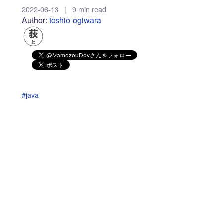
2022-06-13
|
9 min read
Author:
toshio-ogiwara
#java