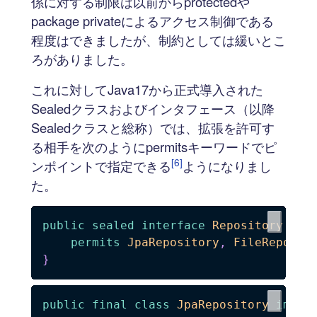
係に対する制限は以前からprotectedや
package privateによるアクセス制御である
程度はできましたが、制約としては緩いとこ
ろがありました。
これに対してJava17から正式導入された
Sealedクラスおよびインタフェース（以降
Sealedクラスと総称）では、拡張を許可す
る相手を次のようにpermitsキーワードでピ
[6]
ンポイントで指定できる
ようになりまし
た。
public
sealed
interface
Repository
permits
JpaRepository
,
FileReposit
}
public
final
class
JpaRepository
imple