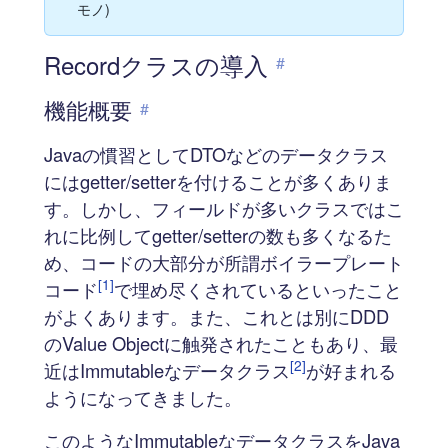
モノ)
Recordクラスの導入
#
機能概要
#
Javaの慣習としてDTOなどのデータクラス
にはgetter/setterを付けることが多くありま
す。しかし、フィールドが多いクラスではこ
れに比例してgetter/setterの数も多くなるた
め、コードの大部分が所謂ボイラープレート
[1]
コード
で埋め尽くされているといったこと
がよくあります。また、これとは別にDDD
のValue Objectに触発されたこともあり、最
[2]
近はImmutableなデータクラス
が好まれる
ようになってきました。
このようなImmutableなデータクラスをJava