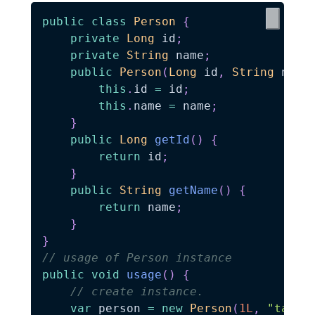
public
class
Person
{
private
Long
 id
;
private
String
 name
;
public
Person
(
Long
 id
,
String
 name
this
.
id 
=
 id
;
this
.
name 
=
 name
;
}
public
Long
getId
(
)
{
return
 id
;
}
public
String
getName
(
)
{
return
 name
;
}
}
// usage of Person instance
public
void
usage
(
)
{
// create instance.
var
 person 
=
new
Person
(
1L
,
"taro"