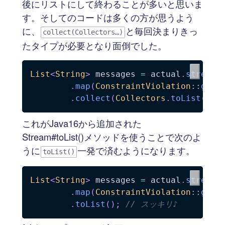
後にリストにして終わることが多いと思いま
す。そしてのコードは多くの方が思うよう
に、
と毎回決まりきっ
collect(Collectors…)
たタイプが必要となり面倒でした。
List
<
String
>
 messages 
=
 actual
.
stream
(
.
map
(
ConstraintViolation
::
getM
.
collect
(
Collectors
.
toList
(
)
)
;
これがJava16から追加された
Stream#toList()メソッドを使うことで次のよ
うに
一発で済むようになります。
toList()
List
<
String
>
 messages 
=
 actual
.
stream
(
.
map
(
ConstraintViolation
::
getM
.
toList
(
)
;
// スッキリ♪