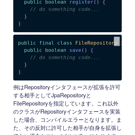
public
boolean
register
(
)
{
// do something code...
}
}
public
final
class
FileRepository
impl
public
boolean
save
(
)
{
// do something code...
}
}
例はRepositoryインタフェースが拡張を許可
する相手としてJpaRepositoryと
FileRepositoryを指定しています。これ以外
のクラスがRepositoryインタフェースを実装
した場合、コンパイルエラーとなります。ま
た、その反対に許可した相手が自身を拡張し