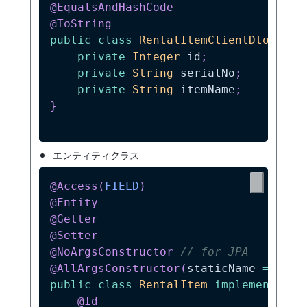
@EqualsAndHashCode
@ToString
public
class
RentalItemClientDto
impl
private
Integer
 id
;
private
String
 serialNo
;
private
String
 itemName
;
}
エンティティクラス
@Access
(
FIELD
)
@Entity
@Getter
@Setter
@NoArgsConstructor
// for JPA
@AllArgsConstructor
(
staticName 
=
"of"
public
class
RentalItem
implements
Tr
@Id