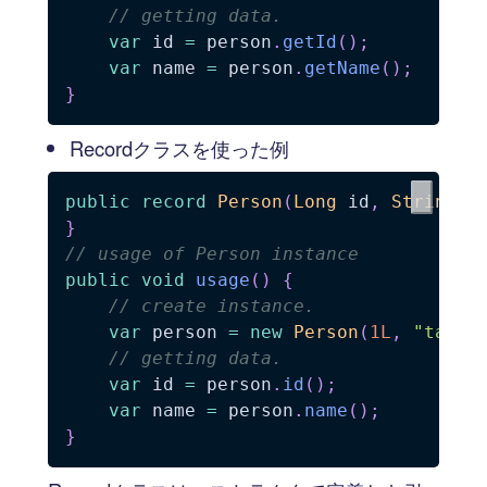
// getting data.
var
 id 
=
 person
.
getId
(
)
;
var
 name 
=
 person
.
getName
(
)
;
}
Recordクラスを使った例
public
record
Person
(
Long
 id
,
String
 n
}
// usage of Person instance
public
void
usage
(
)
{
// create instance.
var
 person 
=
new
Person
(
1L
,
"taro"
// getting data.
var
 id 
=
 person
.
id
(
)
;
var
 name 
=
 person
.
name
(
)
;
}