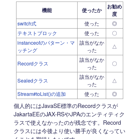
お勧め
機能
使ったか
度
switch式
使った
◎
テキストブロック
使った
〇
instanceofのパターン・マ
該当がなか
△
ッチング
った
該当がなか
Recordクラス
〇
った
該当がなか
Sealedクラス
△
った
Stream#toList()の追加
使った
◎
個人的にはJavaSE標準のRecordクラスが
JakartaEEのJAX-RSやJPAのエンティティク
ラスで使えなかったのが残念です。Record
クラスには今後より使い勝手が良くなってい