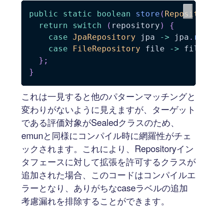
public
static
boolean
store
(
Repository
return
switch
(
repository
)
{
case
JpaRepository
 jpa 
->
 jpa
.
regi
case
FileRepository
 file 
->
 file
.
s
}
;
}
これは一見すると他のパターンマッチングと
変わりがないように見えますが、ターゲット
である評価対象がSealedクラスのため、
emunと同様にコンパイル時に網羅性がチェ
ックされます。これにより、Repositoryイン
タフェースに対して拡張を許可するクラスが
追加された場合、このコードはコンパイルエ
ラーとなり、ありがちなcaseラベルの追加
考慮漏れを排除することができます。