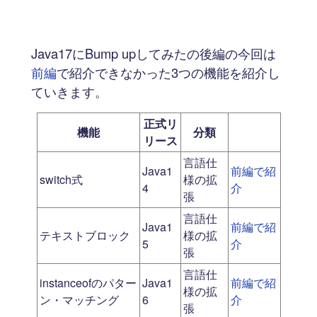
Java17にBump upしてみたの後編の今回は
前編
で紹介できなかった3つの機能を紹介し
ていきます。
正式リ
機能
分類
リース
言語仕
Java1
前編で紹
switch式
様の拡
4
介
張
言語仕
Java1
前編で紹
テキストブロック
様の拡
5
介
張
言語仕
instanceofのパター
Java1
前編で紹
様の拡
ン・マッチング
6
介
張