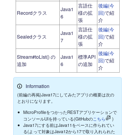
言語仕
後編(今
Java1
Recordクラス
様の拡
回)
で紹
6
張
介
言語仕
後編(今
Java1
Sealedクラス
様の拡
回)
で紹
7
張
介
後編(今
Stream#toList() の
Java1
標準API
回)
で紹
追加
6
の追加
介
Information
(前編の再掲)Java17にしてみたアプリの概要は次の
とおりになります。
MicroProfileをつかったRESTアプリケーションで
コンソールUIを持っている(GitHubの
こちら
)
Java17にする前はJava11をベースに作られてい
る(よって対象はJava12から17で取り入れられた