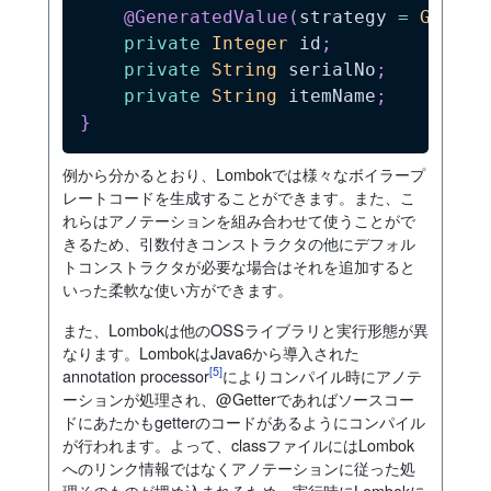
@GeneratedValue
(
strategy 
=
Genera
private
Integer
 id
;
private
String
 serialNo
;
private
String
 itemName
;
}
例から分かるとおり、Lombokでは様々なボイラープ
レートコードを生成することができます。また、こ
れらはアノテーションを組み合わせて使うことがで
きるため、引数付きコンストラクタの他にデフォル
トコンストラクタが必要な場合はそれを追加すると
いった柔軟な使い方ができます。
また、Lombokは他のOSSライブラリと実行形態が異
なります。LombokはJava6から導入された
[5]
annotation processor
によりコンパイル時にアノテ
ーションが処理され、@Getterであればソースコー
ドにあたかもgetterのコードがあるようにコンパイル
が行われます。よって、classファイルにはLombok
へのリンク情報ではなくアノテーションに従った処
理そのものが埋め込まれるため、実行時にLombokに