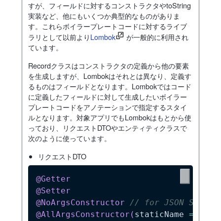
すが、フィールドに対するコンストラクタやtoString
実装など、他にもいくつか典型的なものがありま
す。これらボイラープレートコードに対するライブ
ラリとして以前より
Lombok
が一般的に利用され
ています。
Recordクラスはコンストラクタの定義から他の要素
を生成しますが、Lombokはそれとは異なり、定義す
るものはフィールドとなります。Lombokではコード
に定義したフィールドに対して生成したいボイラー
プレートコードをアノテーションで指定するスタイ
ルとなります。対象アプリでもLombokはもとから使
っており、リクエストDTOやエンティティクラスで
次のように使っています。
リクエストDTO
@Getter
@Setter
@NoArgsConstructor
// for JSON Seseri
@AllArgsConstructor
(
staticName 
=
"of"