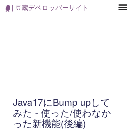
| 豆蔵デベロッパーサイト
マイクロサービス
機械学習・生成AI
アジャイル開発
フロントエンド
モデリング
統計解析
開発環境
ロボット
コンテナ
イベント
ブログ
テスト
CI/CD
OSS
学び
IoT
Java17にBump upして
みた - 使った/使わなか
った新機能(後編)