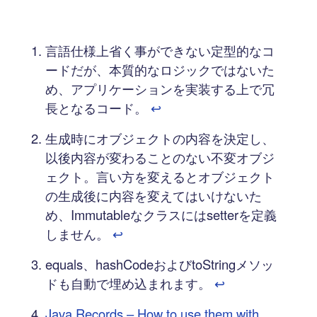
言語仕様上省く事ができない定型的なコ
ードだが、本質的なロジックではないた
め、アプリケーションを実装する上で冗
長となるコード。
↩︎
生成時にオブジェクトの内容を決定し、
以後内容が変わることのない不変オブジ
ェクト。言い方を変えるとオブジェクト
の生成後に内容を変えてはいけないた
め、Immutableなクラスにはsetterを定義
しません。
↩︎
equals、hashCodeおよびtoStringメソッ
ドも自動で埋め込まれます。
↩︎
Java Records – How to use them with