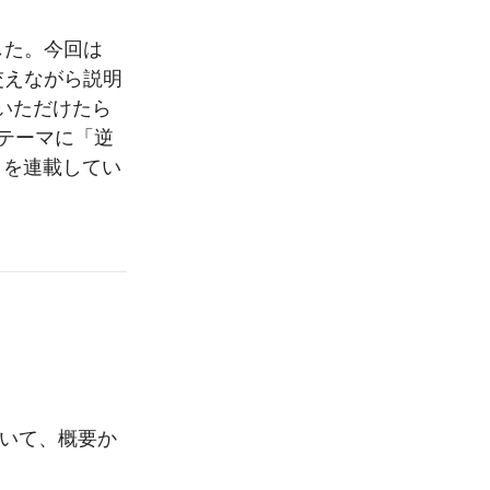
しました。今回は
見も交えながら説明
いただけたら
eをテーマに「逆
 ～」を連載してい
について、概要か