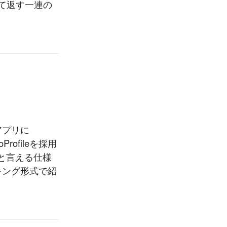
として返す一連の
アプリに
rofileを採用
と言える仕様
キング形式で紹