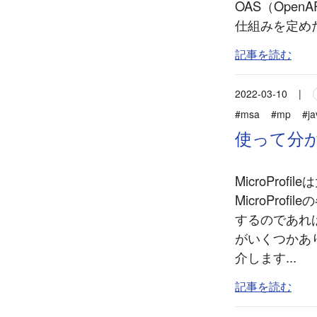
OAS（Open
仕組みを定めた
記事を読む
2022-03-10
|
#msa
#mp
#ja
使って分かっ
MicroPr
MicroPro
するのであれ
がいくつかあ
介します...
記事を読む