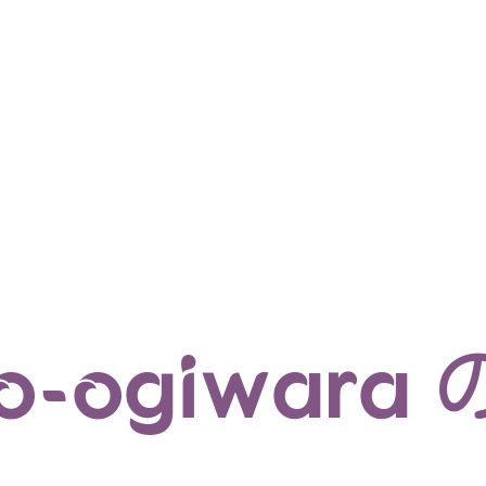
マイクロサービス
機械学習・生成AI
アジャイル開発
フロントエンド
モデリング
統計解析
開発環境
ロボット
コンテナ
イベント
ブログ
テスト
CI/CD
OSS
学び
IoT
io-ogiwar