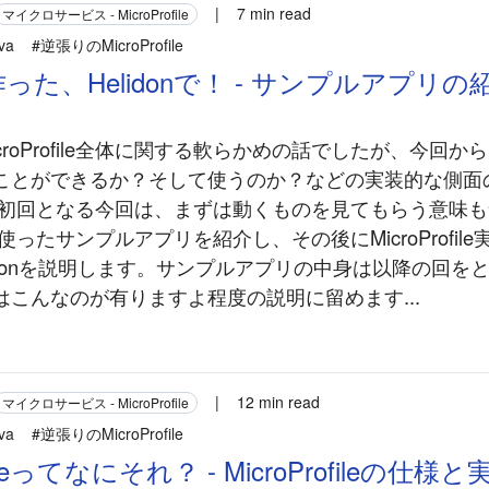
|
7 min read
マイクロサービス - MicroProfile
va
#逆張りのMicroProfile
った、Helidonで！ - サンプルアプリの
roProfile全体に関する軟らかめの話でしたが、今回からはMic
ことができるか？そして使うのか？などの実装的な側面
の初回となる今回は、まずは動くものを見てもらう意味も
fileを使ったサンプルアプリを紹介し、その後にMicroProfi
idonを説明します。サンプルアプリの中身は以降の回を
はこんなのが有りますよ程度の説明に留めます...
|
12 min read
マイクロサービス - MicroProfile
va
#逆張りのMicroProfile
ofileってなにそれ？ - MicroProfileの仕様と