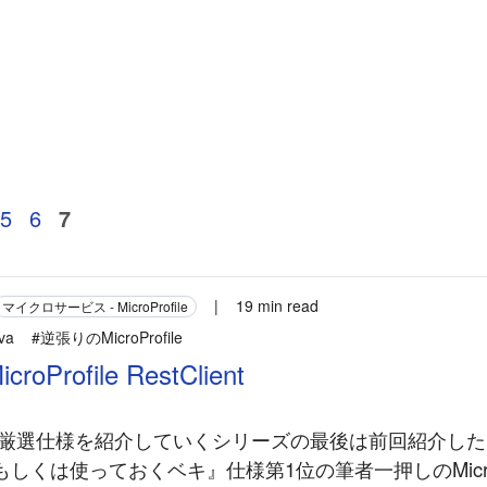
5
6
7
|
19 min read
マイクロサービス - MicroProfile
va
#逆張りのMicroProfile
Profile RestClient
ofileの厳選仕様を紹介していくシリーズの最後は前回紹介
しくは使っておくベキ』仕様第1位の筆者一押しのMicroPr