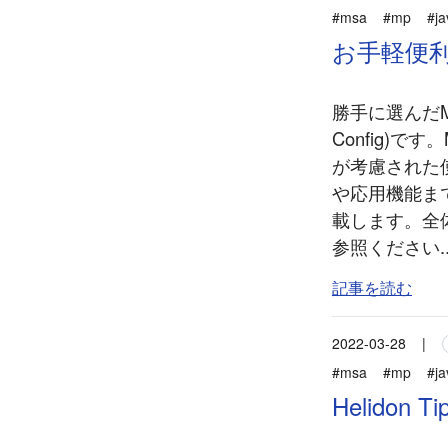
#msa
#mp
#ja
お手軽便利Mic
勝手に選んだMic
Config)
が考慮された
や応用機能ま
載します。全
参照ください..
記事を読む
2022-03-28
|
#msa
#mp
#ja
Helidon 