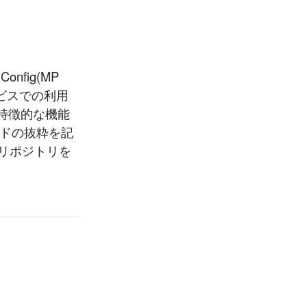
onfig(MP
ービスでの利用
特徴的な機能
ードの抜粋を記
bリポジトリを