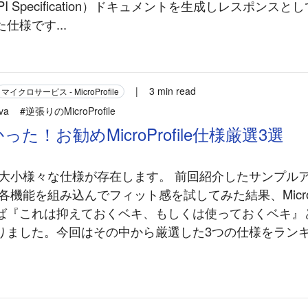
API Specification）ドキュメントを生成しレスポンス
仕様です...
|
3 min read
マイクロサービス - MicroProfile
va
#逆張りのMicroProfile
た！お勧めMicroProfile仕様厳選3選
ofileは大小様々な仕様が存在します。 前回紹介したサンプル
fileの各機能を組み込んでフィット感を試してみた結果、MicroP
ば『これは抑えておくベキ、もしくは使っておくベキ』
りました。今回はその中から厳選した3つの仕様をラン