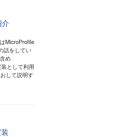
紹介
roProfile
の話をしてい
含め
le実装として利用
とおして説明す
実装