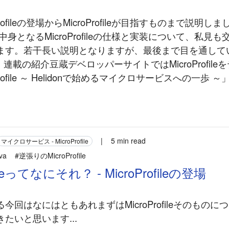
Profileの登場からMicroProfileが目指すものまで説明
fileの中身となるMicroProfileの仕様と実装について、私
ます。若干長い説明となりますが、最後まで目を通して
> 連載の紹介豆蔵デベロッパーサイトではMicroProfil
Profile ～ Helidonで始めるマイクロサービスへの一歩
|
5 min read
マイクロサービス - MicroProfile
va
#逆張りのMicroProfile
fileってなにそれ？ - MicroProfileの登場
今回はなにはともあれまずはMicroProfileそのもの
たいと思います...