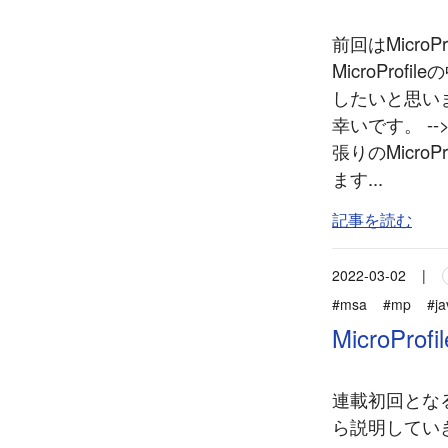
前回はMicro
MicroPro
したいと思い
幸いです。 --
張りのMicro
ます...
記事を読む
2022-03-02
|
#msa
#mp
#ja
MicroPro
連載初回となる
ら説明していき