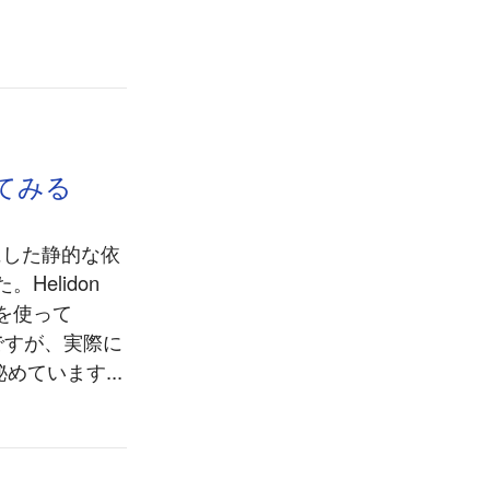
を使ってみる
にした静的な依
elidon
donを使って
ですが、実際に
ています...