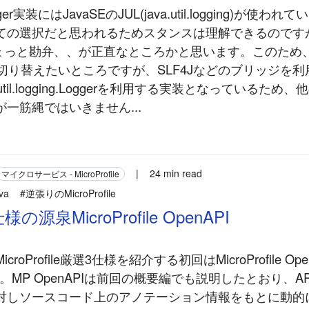
gger実装にはJavaSEのJUL(java.util.logging)が使
ての選択だと思われるためスタンスは理解できるのです
ちょっと勘弁、、が正直なところかと思います。このため
装に切り替えたいところですが、SLF4Jなどのブリッジを
util.logging.Loggerを利用する実装となっているため、他
一筋縄ではいきません...
|
24 min read
マイクロサービス - MicroProfile
va
#逆張りのMicroProfile
源泉MicroProfile OpenAPI
roProfile厳選3仕様を紹介する初回はMicroProfile Ope
です。MP OpenAPIは前回の概要編でも説明したとおり、A
対しソースコード上のアノテーション情報をもとに動的