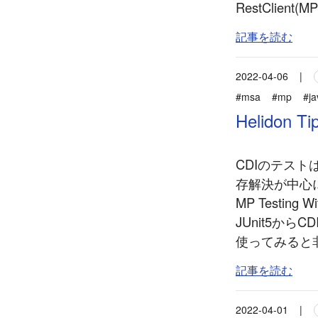
RestClient(MP
記事を読む
2022-04-06
|
#msa
#mp
#ja
Helidon T
CDIのテス
存解決が中心に
MP Testing 
JUnit5か
使ってみると非
記事を読む
2022-04-01
|