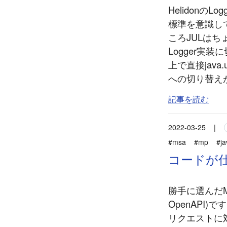
HelidonのLo
標準を意識し
ころJULは
Logger実
上で直接java.
への切り替えが
記事を読む
2022-03-25
|
#msa
#mp
#ja
コードが仕様の
勝手に選んだMic
OpenAPI)
リクエストに