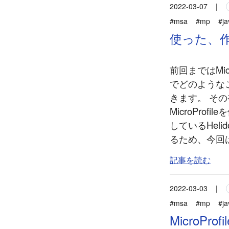
2022-03-07
|
#msa
#mp
#ja
使った、作
前回まではMic
でどのような
きます。 そ
MicroPro
しているHel
るため、今回
記事を読む
2022-03-03
|
#msa
#mp
#ja
MicroPr