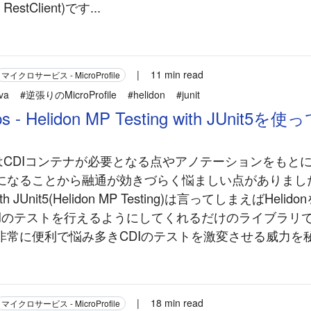
 RestClient)です...
|
11 min read
マイクロサービス - MicroProfile
va
#逆張りのMicroProfile
#helidon
#junit
ips - Helidon MP Testing with JUnit5
トはCDIコンテナが必要となる点やアノテーションをもと
なることから融通が効きづらく悩ましい点がありました。H
With JUnit5(Helidon MP Testing)は言ってしまえばHeli
らCDIのテストを行えるようにしてくれるだけのライブラリ
常に便利で悩み多きCDIのテストを激変させる威力を秘め
|
18 min read
マイクロサービス - MicroProfile