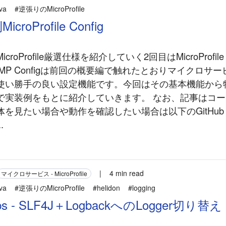
va
#逆張りのMicroProfile
roProfile Config
roProfile厳選仕様を紹介していく2回目はMicroProfile C
です。MP Configは前回の概要編で触れたとおりマイクロサ
使い勝手の良い設定機能です。今回はその基本機能から
で実装例をもとに紹介していきます。 なお、記事はコ
体を見たい場合や動作を確認したい場合は以下のGitHu
.
|
4 min read
マイクロサービス - MicroProfile
va
#逆張りのMicroProfile
#helidon
#logging
Tips - SLF4J＋LogbackへのLogger切り替え