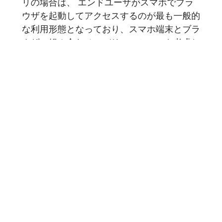
リの場合は、 エンドユーザがスマホでブラ
ウザを起動してアクセスするのが最も一般的
な利用形態となっており、スマホ端末とブラ
ウザの組み合わせのバリエーションを考慮し
た動作確認が必須となっています...
記事を読む
1
2
3
4
5
6
豆蔵では共に高め合う仲間を募集しています！
具体的な採用情報は
こちら
からご覧いただけます。