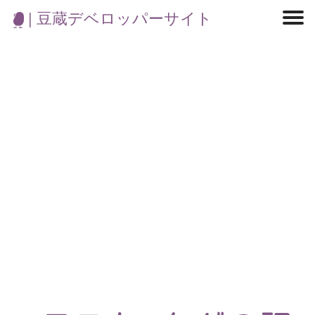
| 豆蔵デベロッパーサイト
マイクロサービス
機械学習・生成AI
アジャイル開発
フロントエンド
モデリング
統計解析
開発環境
ロボット
イベント
コンテナ
ブログ
テスト
CI/CD
OSS
学び
IoT