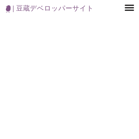
| 豆蔵デベロッパーサイト
マイクロサービス
機械学習・生成AI
アジャイル開発
フロントエンド
モデリング
統計解析
開発環境
ロボット
コンテナ
イベント
ブログ
テスト
CI/CD
OSS
学び
IoT