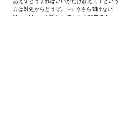
あえずどうすればいいかだけ教えて！という
方は対処からどうぞ。 --> 今さら聞けない
MavenMavenが誕生してから早20年です
が、開発で使っていると未だにハマってしま
うことやコレってどうやるのだろう？と思う
ことがあったりします...
記事を読む
1
2
3
4
5
6
7
8
9
10
豆蔵では共に高め合う仲間を募集しています！
具体的な採用情報は
こちら
からご覧いただけます。