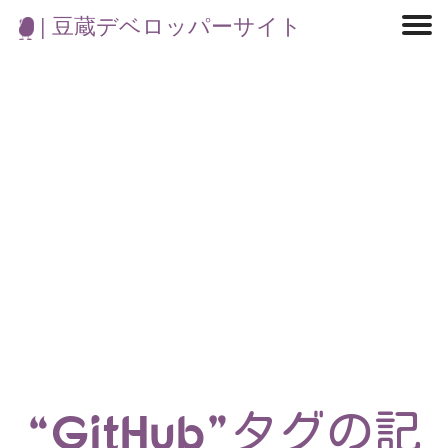
| 豆蔵デベロッパーサイト
マイクロサービス
機械学習・生成AI
アジャイル開発
フロントエンド
モデリング
統計解析
開発環境
ロボット
イベント
コンテナ
ブログ
テスト
CI/CD
OSS
学び
IoT
“GitHub”タグの記