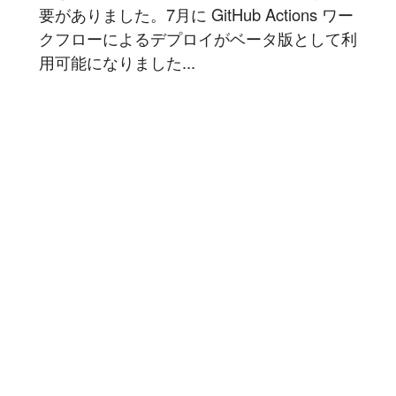
要がありました。7月に GitHub Actions ワー
クフローによるデプロイがベータ版として利
用可能になりました...
記事を読む
1
2
3
4
5
6
豆蔵では共に高め合う仲間を募集しています！
具体的な採用情報は
こちら
からご覧いただけます。