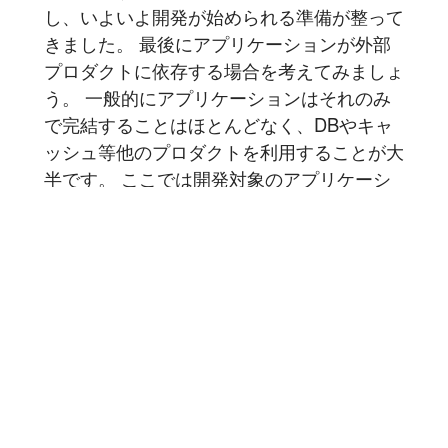
し、いよいよ開発が始められる準備が整って
きました。 最後にアプリケーションが外部
プロダクトに依存する場合を考えてみましょ
う。 一般的にアプリケーションはそれのみ
で完結することはほとんどなく、DBやキャ
ッシュ等他のプロダクトを利用することが大
半です。 ここでは開発対象のアプリケーシ
ョンがS3やDynamoDB等のAWSのサービス
を使うことを想定してみましょう...
記事を読む
1
2
3
4
5
6
7
8
9
10
11
12
豆蔵では共に高め合う仲間を募集しています！