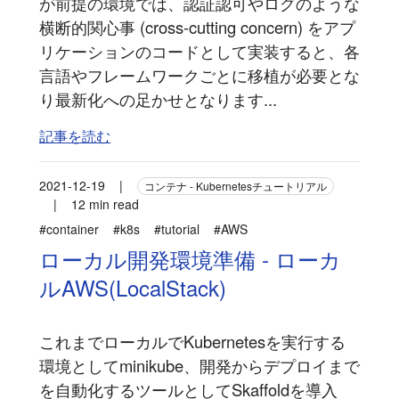
が前提の環境では、認証認可やログのような
横断的関心事 (cross-cutting concern) をアプ
リケーションのコードとして実装すると、各
言語やフレームワークごとに移植が必要とな
り最新化への足かせとなります...
記事を読む
2021-12-19
|
コンテナ - Kubernetesチュートリアル
|
12 min read
#container
#k8s
#tutorial
#AWS
ローカル開発環境準備 - ローカ
ルAWS(LocalStack)
これまでローカルでKubernetesを実行する
環境としてminikube、開発からデプロイまで
を自動化するツールとしてSkaffoldを導入