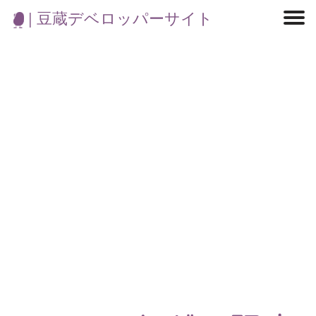
| 豆蔵デベロッパーサイト
マイクロサービス
機械学習・生成AI
アジャイル開発
フロントエンド
モデリング
統計解析
開発環境
ロボット
イベント
コンテナ
ブログ
テスト
CI/CD
OSS
学び
IoT