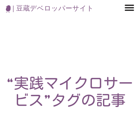
| 豆蔵デベロッパーサイト
マイクロサービス
機械学習・生成AI
アジャイル開発
フロントエンド
モデリング
統計解析
開発環境
ロボット
イベント
コンテナ
ブログ
テスト
CI/CD
OSS
学び
IoT
“実践マイクロサー
ビス”タグの記事